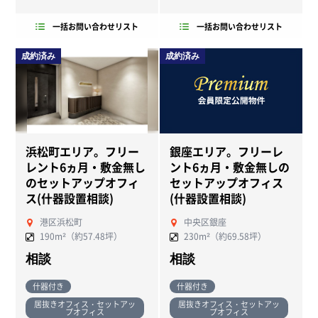
一括お問い合わせリスト
一括お問い合わせリスト
成約済み
成約済み
浜松町エリア。フリー
銀座エリア。フリーレ
レント6ヵ月・敷金無し
ント6ヵ月・敷金無しの
のセットアップオフィ
セットアップオフィス
ス(什器設置相談)
(什器設置相談)
港区浜松町
中央区銀座
190m²（約57.48坪）
230m²（約69.58坪）
相談
相談
什器付き
什器付き
居抜きオフィス・セットアッ
居抜きオフィス・セットアッ
プオフィス
プオフィス