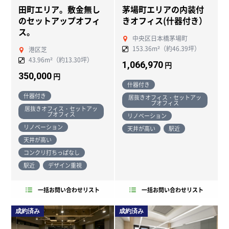
田町エリア。敷金無し
茅場町エリアの内装付
のセットアップオフィ
きオフィス(什器付き）
ス。
中央区日本橋茅場町
153.36m²（約46.39坪）
港区芝
43.96m²（約13.30坪）
1,066,970
円
350,000
円
什器付き
什器付き
居抜きオフィス・セットアッ
プオフィス
居抜きオフィス・セットアッ
プオフィス
リノベーション
リノベーション
天井が高い
駅近
天井が高い
コンクリ打ちっぱなし
駅近
デザイン重視
一括お問い合わせリスト
一括お問い合わせリスト
成約済み
成約済み