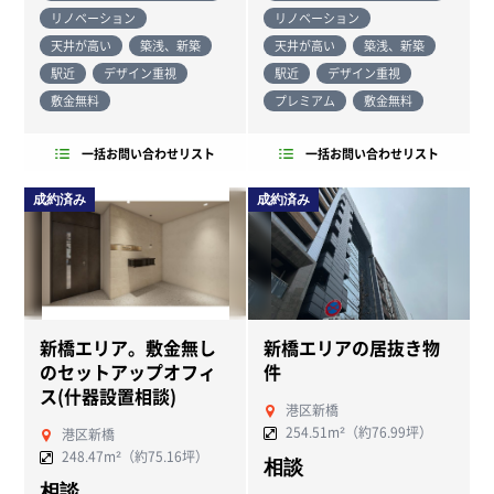
リノベーション
リノベーション
天井が高い
築浅、新築
天井が高い
築浅、新築
駅近
デザイン重視
駅近
デザイン重視
敷金無料
プレミアム
敷金無料
一括お問い合わせリスト
一括お問い合わせリスト
成約済み
成約済み
新橋エリア。敷金無し
新橋エリアの居抜き物
のセットアップオフィ
件
ス(什器設置相談)
港区新橋
254.51m²（約76.99坪）
港区新橋
248.47m²（約75.16坪）
相談
相談