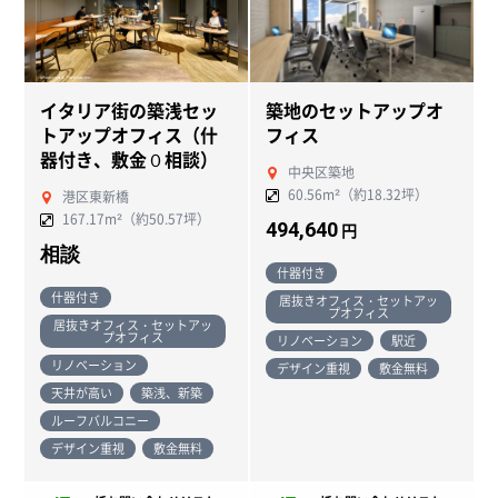
イタリア街の築浅セッ
築地のセットアップオ
トアップオフィス（什
フィス
器付き、敷金０相談）
中央区築地
60.56m²（約18.32坪）
港区東新橋
167.17m²（約50.57坪）
494,640
円
相談
什器付き
什器付き
居抜きオフィス・セットアッ
プオフィス
居抜きオフィス・セットアッ
プオフィス
リノベーション
駅近
リノベーション
デザイン重視
敷金無料
天井が高い
築浅、新築
ルーフバルコニー
デザイン重視
敷金無料