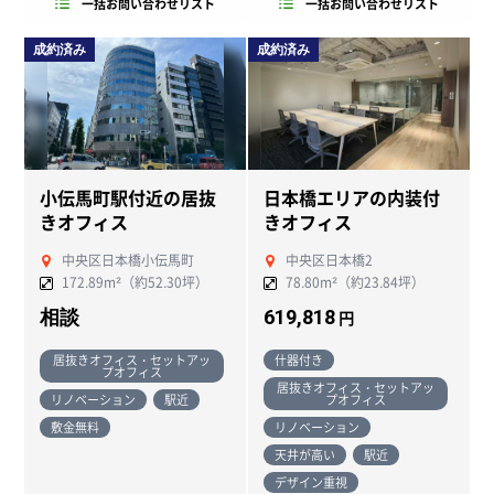
一括お問い合わせリスト
一括お問い合わせリスト
成約済み
成約済み
小伝馬町駅付近の居抜
日本橋エリアの内装付
きオフィス
きオフィス
中央区日本橋小伝馬町
中央区日本橋2
172.89m²（約52.30坪）
78.80m²（約23.84坪）
相談
619,818
円
居抜きオフィス・セットアッ
什器付き
プオフィス
居抜きオフィス・セットアッ
リノベーション
駅近
プオフィス
敷金無料
リノベーション
天井が高い
駅近
デザイン重視