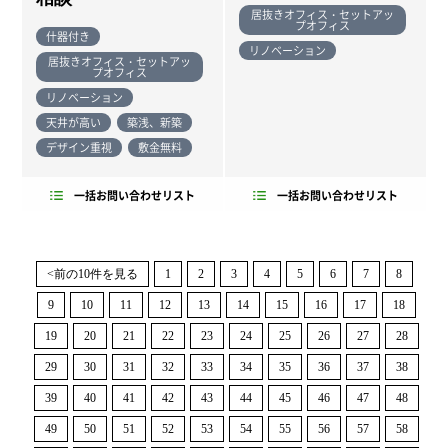
居抜きオフィス・セットアッ
プオフィス
什器付き
リノベーション
居抜きオフィス・セットアッ
プオフィス
リノベーション
天井が高い
築浅、新築
デザイン重視
敷金無料
一括お問い合わせリスト
一括お問い合わせリスト
<前の10件を見る
1
2
3
4
5
6
7
8
9
10
11
12
13
14
15
16
17
18
19
20
21
22
23
24
25
26
27
28
29
30
31
32
33
34
35
36
37
38
39
40
41
42
43
44
45
46
47
48
49
50
51
52
53
54
55
56
57
58