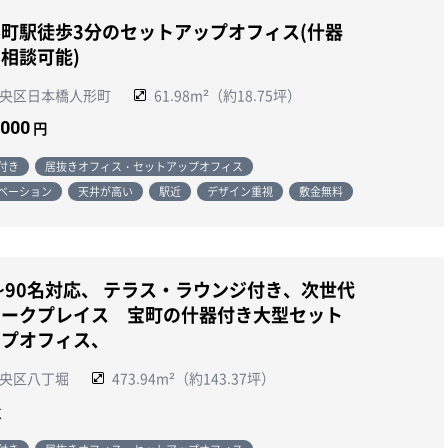
町駅徒歩3分のセットアップオフィス(什器
相談可能)
央区日本橋人形町
61.98m²（約18.75坪）
,000
円
付き
居抜きオフィス・セットアップオフィス
ベーション
天井が高い
駅近
デザイン重視
敷金無料
〜90名対応、 テラス・ラウンジ付き、次世代
ワークプレイス 宝町の什器付き大型セット
ップオフィス、
央区八丁堀
473.94m²（約143.37坪）
談