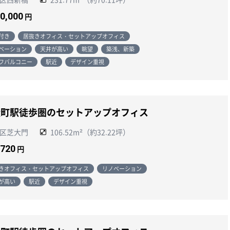
00,000
円
付き
居抜きオフィス・セットアップオフィス
ベーション
天井が高い
眺望
築浅、新築
フバルコニー
駅近
デザイン重視
松町駅徒歩圏のセットアップオフィス
区芝大門
106.52m²（約32.22坪）
,720
円
きオフィス・セットアップオフィス
リノベーション
が高い
駅近
デザイン重視