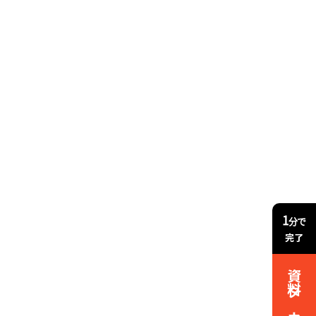
1
分で
完了