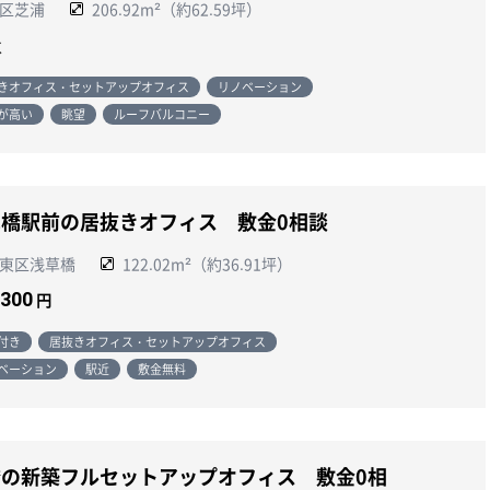
区芝浦
206.92m²（約62.59坪）
談
きオフィス・セットアップオフィス
リノベーション
が高い
眺望
ルーフバルコニー
橋駅前の居抜きオフィス 敷金0相談
東区浅草橋
122.02m²（約36.91坪）
,300
円
付き
居抜きオフィス・セットアップオフィス
ベーション
駅近
敷金無料
の新築フルセットアップオフィス 敷金0相