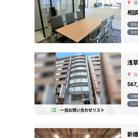
港
相
居抜
天井
浅草
台
567
什器
リノ
一括お問い合わせリスト
新橋