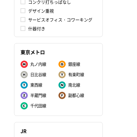
コンクリ打ちっぱなし
デザイン重視
サービスオフィス・コワーキング
什器付き
東京メトロ
丸ノ内線
銀座線
日比谷線
有楽町線
東西線
南北線
半蔵門線
副都心線
千代田線
JR