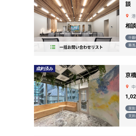
談
港
相
什器
築浅
一括お問い合わせリスト
成約済み
京橋
中
1,0
居抜
天井