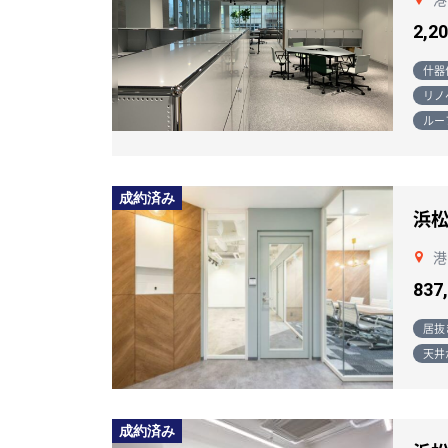
2,2
什器
リノ
ルー
成約済み
浜
港
837
居抜
天井
成約済み