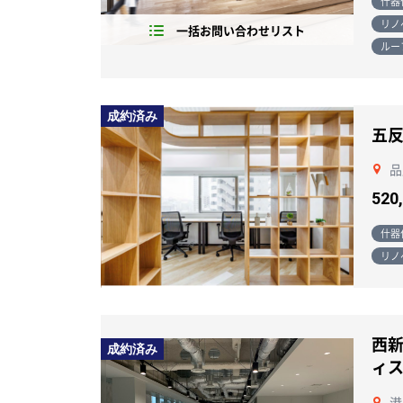
什器
リノ
一括お問い合わせリスト
ルー
成約済み
五
品
520
什器
リノ
西
成約済み
ィ
港