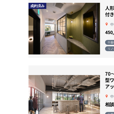
成約済み
人形
付き
中
450
什器
リノ
70
型
ア
中
相