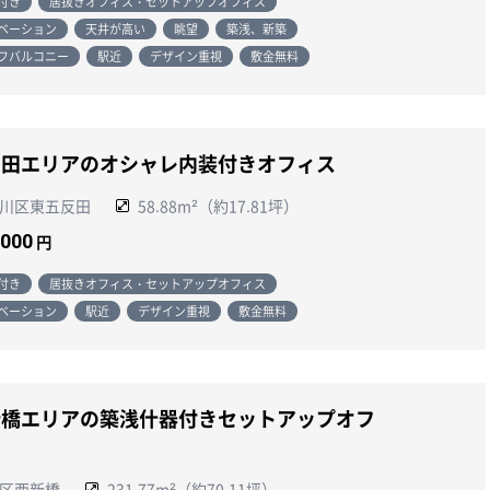
付き
居抜きオフィス・セットアップオフィス
ベーション
天井が高い
眺望
築浅、新築
フバルコニー
駅近
デザイン重視
敷金無料
反田エリアのオシャレ内装付きオフィス
川区東五反田
58.88m²（約17.81坪）
,000
円
付き
居抜きオフィス・セットアップオフィス
ベーション
駅近
デザイン重視
敷金無料
新橋エリアの築浅什器付きセットアップオフ
ス
区西新橋
231.77m²（約70.11坪）