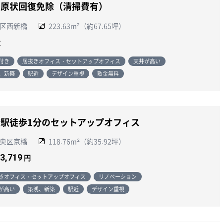
 原状回復免除（清掃費有）
区西新橋
223.63m²（約67.65坪）
談
付き
居抜きオフィス・セットアップオフィス
天井が高い
、新築
駅近
デザイン重視
敷金無料
駅徒歩1分のセットアップオフィス
央区京橋
118.76m²（約35.92坪）
23,719
円
きオフィス・セットアップオフィス
リノベーション
が高い
築浅、新築
駅近
デザイン重視