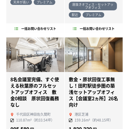
天井が高い
プレミアム
居抜きオフィス・セットアッ
プオフィス
駅近
プレミアム
一括お問い合わせリスト
一括お問い合わせリスト
8名会議室完備、すぐ使
敷金・原状回復工事無
NEW
NEW
える秋葉原のフルセッ
し！田町駅徒歩圏の築
トアップオフィス 敷
浅セットアップオフィ
金0相談 原状回復義務
ス【会議室2ヵ所】26名
なし
向け
千代田区神田佐久間町
港区芝浦
110.87m²（約33.54坪）
159.16m²（約48.15坪）