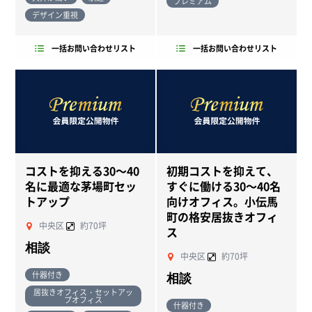
プレミアム
デザイン重視
一括お問い合わせリスト
一括お問い合わせリスト
コストを抑える30～40
初期コストを抑えて、
NEW
NEW
名に最適な茅場町セッ
すぐに働ける30～40名
トアップ
向けオフィス。小伝馬
町の格安居抜きオフィ
中央区
約70坪
ス
相談
中央区
約70坪
什器付き
相談
居抜きオフィス・セットアッ
プオフィス
什器付き