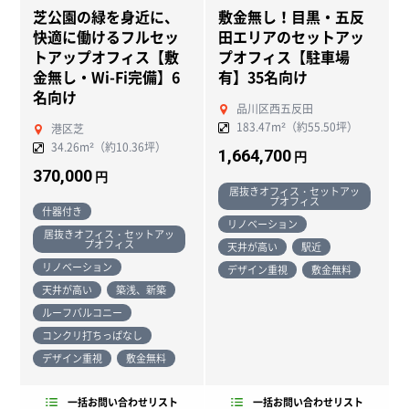
芝公園の緑を身近に、
敷金無し！目黒・五反
NEW
NEW
快適に働けるフルセッ
田エリアのセットアッ
トアップオフィス【敷
プオフィス【駐車場
金無し・Wi-Fi完備】6
有】35名向け
名向け
品川区西五反田
183.47m²（約55.50坪）
港区芝
34.26m²（約10.36坪）
1,664,700
円
370,000
円
居抜きオフィス・セットアッ
プオフィス
什器付き
リノベーション
居抜きオフィス・セットアッ
プオフィス
天井が高い
駅近
リノベーション
デザイン重視
敷金無料
天井が高い
築浅、新築
ルーフバルコニー
コンクリ打ちっぱなし
デザイン重視
敷金無料
一括お問い合わせリスト
一括お問い合わせリスト