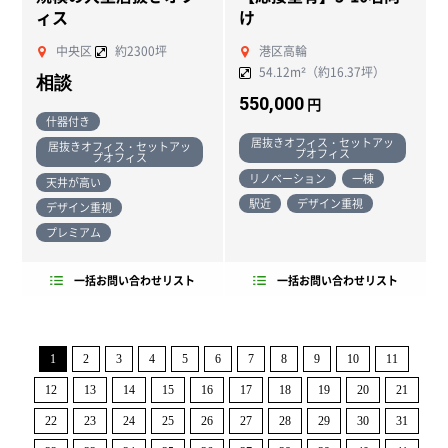
ィス
け
中央区
約2300坪
港区高輪
54.12m²（約16.37坪）
相談
550,000
円
什器付き
居抜きオフィス・セットアッ
居抜きオフィス・セットアッ
プオフィス
プオフィス
リノベーション
一棟
天井が高い
駅近
デザイン重視
デザイン重視
プレミアム
一括お問い合わせリスト
一括お問い合わせリスト
1
2
3
4
5
6
7
8
9
10
11
12
13
14
15
16
17
18
19
20
21
22
23
24
25
26
27
28
29
30
31