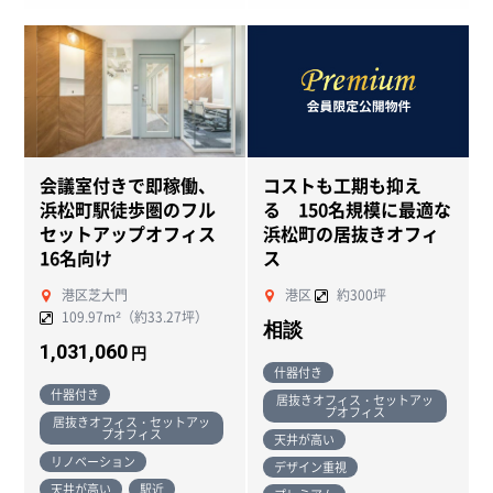
会議室付きで即稼働、
コストも工期も抑え
NEW
NEW
浜松町駅徒歩圏のフル
る 150名規模に最適な
セットアップオフィス
浜松町の居抜きオフィ
16名向け
ス
港区芝大門
港区
約300坪
109.97m²（約33.27坪）
相談
1,031,060
円
什器付き
什器付き
居抜きオフィス・セットアッ
プオフィス
居抜きオフィス・セットアッ
プオフィス
天井が高い
リノベーション
デザイン重視
天井が高い
駅近