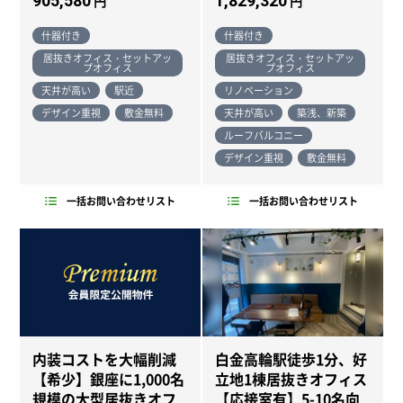
905,580
1,829,320
円
円
什器付き
什器付き
居抜きオフィス・セットアッ
居抜きオフィス・セットアッ
プオフィス
プオフィス
天井が高い
駅近
リノベーション
デザイン重視
敷金無料
天井が高い
築浅、新築
ルーフバルコニー
デザイン重視
敷金無料
一括お問い合わせリスト
一括お問い合わせリスト
内装コストを大幅削減
白金高輪駅徒歩1分、好
NEW
【希少】銀座に1,000名
立地1棟居抜きオフィス
NEW
規模の大型居抜きオフ
【応接室有】5-10名向