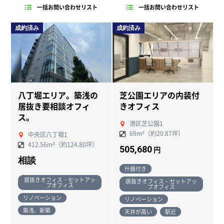
一括お問い合わせリスト
一括お問い合わせリスト
成約済み
成約済み
八丁堀エリア。築浅の
芝公園エリアの内装付
居抜き要相談オフィ
きオフィス
ス。
港区芝公園1
69m²（約20.87坪）
中央区八丁堀1
412.56m²（約124.80坪）
505,680
円
相談
什器付き
居抜きオフィス・セットアッ
居抜きオフィス・セットアッ
プオフィス
プオフィス
リノベーション
リノベーション
築浅、新築
天井が高い
駅近