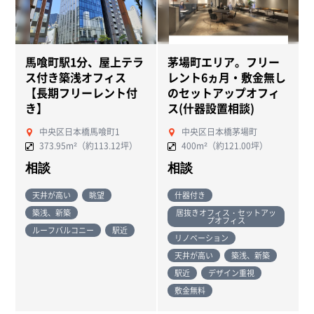
馬喰町駅1分、屋上テラ
茅場町エリア。フリー
ス付き築浅オフィス
レント6ヵ月・敷金無し
【長期フリーレント付
のセットアップオフィ
き】
ス(什器設置相談)
中央区日本橋馬喰町1
中央区日本橋茅場町
373.95m²（約113.12坪）
400m²（約121.00坪）
相談
相談
天井が高い
眺望
什器付き
築浅、新築
居抜きオフィス・セットアッ
プオフィス
ルーフバルコニー
駅近
リノベーション
天井が高い
築浅、新築
駅近
デザイン重視
敷金無料