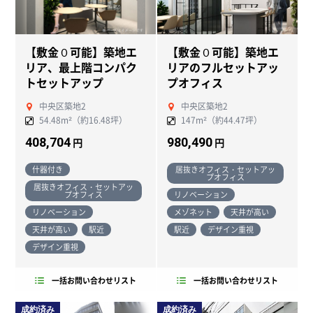
【敷金０可能】築地エ
【敷金０可能】築地エ
リア、最上階コンパク
リアのフルセットアッ
トセットアップ
プオフィス
中央区築地2
中央区築地2
54.48m²（約16.48坪）
147m²（約44.47坪）
408,704
980,490
円
円
什器付き
居抜きオフィス・セットアッ
プオフィス
居抜きオフィス・セットアッ
プオフィス
リノベーション
リノベーション
メゾネット
天井が高い
天井が高い
駅近
駅近
デザイン重視
デザイン重視
一括お問い合わせリスト
一括お問い合わせリスト
成約済み
成約済み