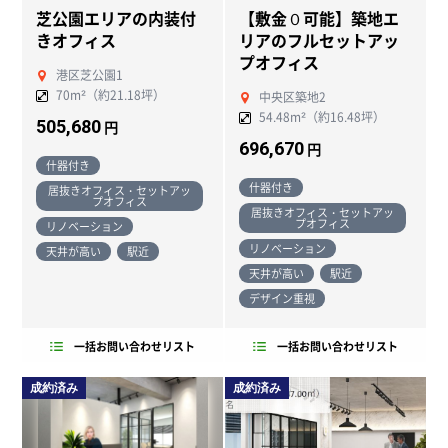
芝公園エリアの内装付
【敷金０可能】築地エ
きオフィス
リアのフルセットアッ
プオフィス
港区芝公園1
70m²（約21.18坪）
中央区築地2
54.48m²（約16.48坪）
505,680
円
696,670
円
什器付き
什器付き
居抜きオフィス・セットアッ
プオフィス
居抜きオフィス・セットアッ
プオフィス
リノベーション
リノベーション
天井が高い
駅近
天井が高い
駅近
デザイン重視
一括お問い合わせリスト
一括お問い合わせリスト
成約済み
成約済み