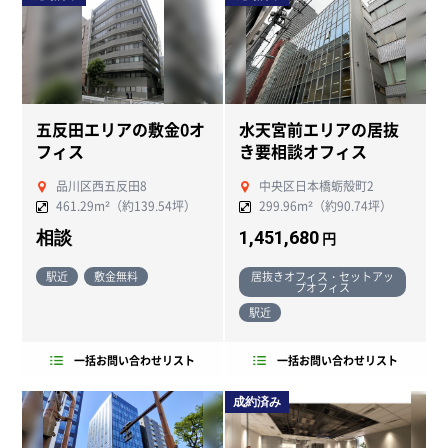
五反田エリアの敷金0オ
水天宮前エリアの居抜
フィス
き要相談オフィス
品川区西五反田8
中央区日本橋蛎殻町2
461.29m²（約139.54坪）
299.96m²（約90.74坪）
相談
1,451,680
円
駅近
敷金無料
居抜きオフィス・セットアッ
プオフィス
駅近
一括お問い合わせリスト
一括お問い合わせリスト
成約済み