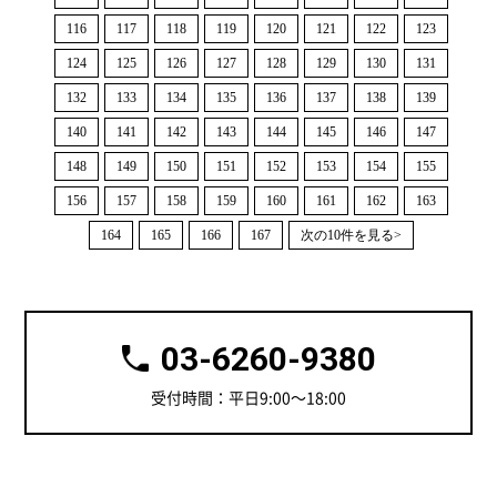
116
117
118
119
120
121
122
123
124
125
126
127
128
129
130
131
132
133
134
135
136
137
138
139
140
141
142
143
144
145
146
147
148
149
150
151
152
153
154
155
156
157
158
159
160
161
162
163
164
165
166
167
次の10件を見る>
03-6260-9380
受付時間：平日9:00～18:00