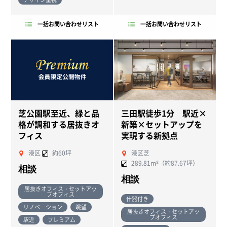
一括お問い合わせリスト
一括お問い合わせリスト
芝公園駅至近、緑と品
三田駅徒歩1分 駅近×
格が調和する居抜きオ
新築×セットアップを
フィス
実現する新拠点
港区
約60坪
港区芝
289.81m²（約87.67坪）
相談
相談
居抜きオフィス・セットアッ
プオフィス
什器付き
リノベーション
眺望
居抜きオフィス・セットアッ
プオフィス
駅近
プレミアム