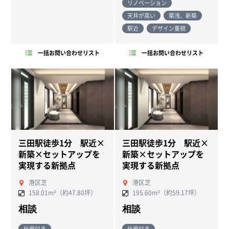
リノベーション
天井が高い
築浅、新築
駅近
デザイン重視
一括お問い合わせリスト
一括お問い合わせリスト
三田駅徒歩1分 駅近×
三田駅徒歩1分 駅近×
新築×セットアップを
新築×セットアップを
実現する新拠点
実現する新拠点
港区芝
港区芝
158.01m²（約47.80坪）
195.60m²（約59.17坪）
相談
相談
什器付き
什器付き