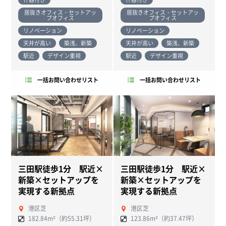
居抜きオフィス・セットアッ
居抜きオフィス・セットアッ
プオフィス
プオフィス
リノベーション
リノベーション
天井が高い
築浅、新築
天井が高い
築浅、新築
駅近
デザイン重視
駅近
デザイン重視
一括お問い合わせリスト
一括お問い合わせリスト
三田駅徒歩1分 駅近×
三田駅徒歩1分 駅近×
新築×セットアップを
新築×セットアップを
実現する新拠点
実現する新拠点
港区芝
港区芝
182.84m²（約55.31坪）
123.86m²（約37.47坪）