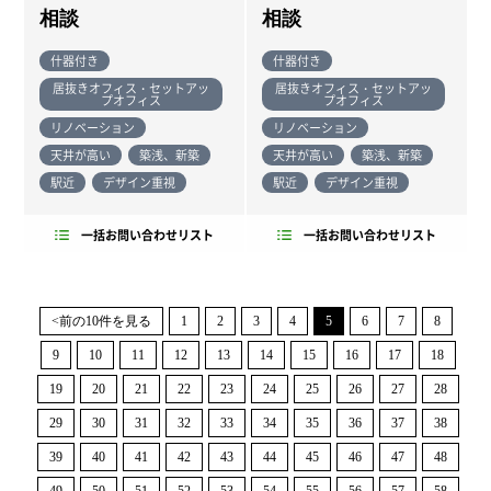
相談
相談
什器付き
什器付き
居抜きオフィス・セットアッ
居抜きオフィス・セットアッ
プオフィス
プオフィス
リノベーション
リノベーション
天井が高い
築浅、新築
天井が高い
築浅、新築
駅近
デザイン重視
駅近
デザイン重視
一括お問い合わせリスト
一括お問い合わせリスト
<前の10件を見る
1
2
3
4
5
6
7
8
9
10
11
12
13
14
15
16
17
18
19
20
21
22
23
24
25
26
27
28
29
30
31
32
33
34
35
36
37
38
39
40
41
42
43
44
45
46
47
48
49
50
51
52
53
54
55
56
57
58