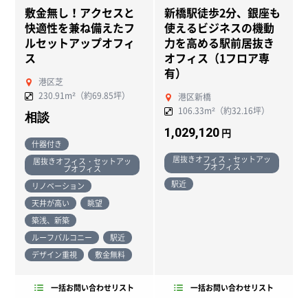
敷金無し！アクセスと
新橋駅徒歩2分、銀座も
快適性を兼ね備えたフ
使えるビジネスの機動
ルセットアップオフィ
力を高める駅前居抜き
ス
オフィス（1フロア専
有）
港区芝
230.91m²（約69.85坪）
港区新橋
106.33m²（約32.16坪）
相談
1,029,120
円
什器付き
居抜きオフィス・セットアッ
居抜きオフィス・セットアッ
プオフィス
プオフィス
駅近
リノベーション
天井が高い
眺望
築浅、新築
ルーフバルコニー
駅近
デザイン重視
敷金無料
一括お問い合わせリスト
一括お問い合わせリスト