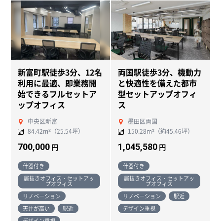
新富町駅徒歩3分、12名
両国駅徒歩3分、機動力
利用に最適、即業務開
と快適性を備えた都市
始できるフルセットア
型セットアップオフィ
ップオフィス
ス
中央区新富
墨田区両国
84.42m²（25.54坪）
150.28m²（約45.46坪）
700,000
1,045,580
円
円
什器付き
什器付き
居抜きオフィス・セットアッ
居抜きオフィス・セットアッ
プオフィス
プオフィス
リノベーション
リノベーション
駅近
天井が高い
駅近
デザイン重視
デザイン重視