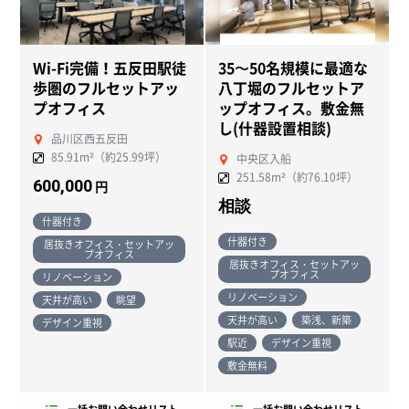
Wi-Fi完備！五反田駅徒
35〜50名規模に最適な
歩圏のフルセットアッ
八丁堀のフルセットア
プオフィス
ップオフィス。敷金無
し(什器設置相談)
品川区西五反田
85.91m²（約25.99坪）
中央区入船
251.58m²（約76.10坪）
600,000
円
相談
什器付き
什器付き
居抜きオフィス・セットアッ
プオフィス
居抜きオフィス・セットアッ
プオフィス
リノベーション
リノベーション
天井が高い
眺望
天井が高い
築浅、新築
デザイン重視
駅近
デザイン重視
敷金無料