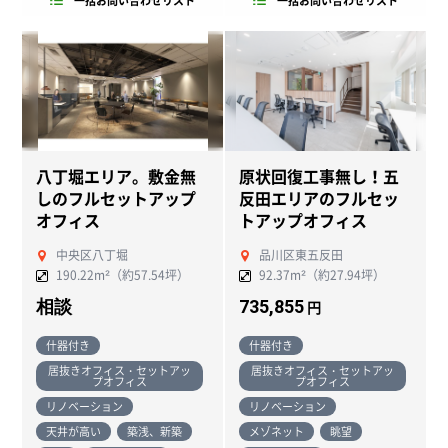
一括お問い合わせリスト
一括お問い合わせリスト
八丁堀エリア。敷金無
原状回復工事無し！五
しのフルセットアップ
反田エリアのフルセッ
オフィス
トアップオフィス
中央区八丁堀
品川区東五反田
190.22m²（約57.54坪）
92.37m²（約27.94坪）
相談
735,855
円
什器付き
什器付き
居抜きオフィス・セットアッ
居抜きオフィス・セットアッ
プオフィス
プオフィス
リノベーション
リノベーション
天井が高い
築浅、新築
メゾネット
眺望