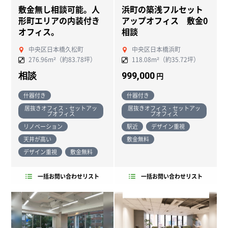
敷金無し相談可能。人
浜町の築浅フルセット
形町エリアの内装付き
アップオフィス 敷金0
オフィス。
相談
中央区日本橋久松町
中央区日本橋浜町
276.96m²（約83.78坪）
118.08m²（約35.72坪）
相談
999,000
円
什器付き
什器付き
居抜きオフィス・セットアッ
居抜きオフィス・セットアッ
プオフィス
プオフィス
リノベーション
駅近
デザイン重視
天井が高い
敷金無料
デザイン重視
敷金無料
一括お問い合わせリスト
一括お問い合わせリスト