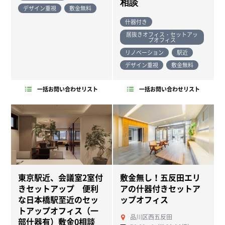
相談
デザイン重視
敷金無料
什器付き
居抜きオフィス・セットアッ
プオフィス
リノベーション
駅近
デザイン重視
敷金無料
一括お問い合わせリスト
一括お問い合わせリスト
東京駅近、会議室2室付
敷金無し！五反田エリ
きセットアップ 便利
アの什器付きセットア
な日本橋駅至近のセッ
ップオフィス
トアップオフィス（一
品川区西五反田
部什器有）敷金0相談