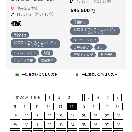
78.89m²（約23.86坪）
中央区日本橋
596,500
円
113.04m²（約34.19坪）
什器付き
相談
居抜きオフィス・セットアッ
プオフィス
什器付き
リノベーション
居抜きオフィス・セットアッ
プオフィス
天井が高い
駅近
リノベーション
駅近
デザイン重視
敷金無料
デザイン重視
敷金無料
一括お問い合わせリスト
一括お問い合わせリスト
<前の10件を見る
1
2
3
4
5
6
7
8
9
10
11
12
13
14
15
16
17
18
19
20
21
22
23
24
25
26
27
28
29
30
31
32
33
34
35
36
37
38