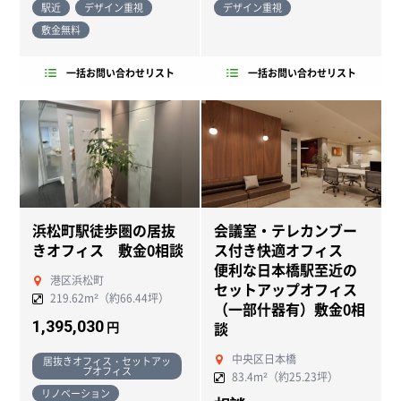
駅近
デザイン重視
デザイン重視
敷金無料
一括お問い合わせリスト
一括お問い合わせリスト
浜松町駅徒歩圏の居抜
会議室・テレカンブー
きオフィス 敷金0相談
ス付き快適オフィス
便利な日本橋駅至近の
港区浜松町
セットアップオフィス
219.62m²（約66.44坪）
（一部什器有）敷金0相
1,395,030
談
円
中央区日本橋
居抜きオフィス・セットアッ
プオフィス
83.4m²（約25.23坪）
リノベーション