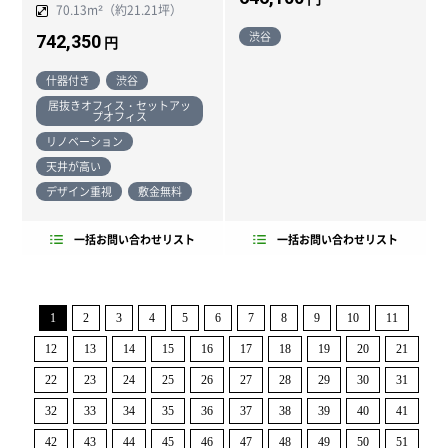
70.13m²（約21.21坪）
渋谷
742,350
円
什器付き
渋谷
居抜きオフィス・セットアッ
プオフィス
リノベーション
天井が高い
デザイン重視
敷金無料
一括お問い合わせリスト
一括お問い合わせリスト
1
2
3
4
5
6
7
8
9
10
11
12
13
14
15
16
17
18
19
20
21
22
23
24
25
26
27
28
29
30
31
32
33
34
35
36
37
38
39
40
41
42
43
44
45
46
47
48
49
50
51