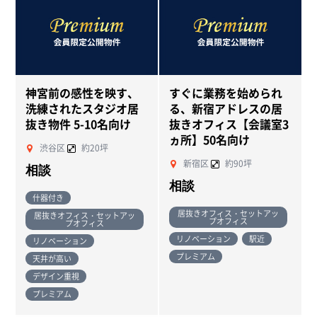
神宮前の感性を映す、
すぐに業務を始められ
NEW
NEW
洗練されたスタジオ居
る、新宿アドレスの居
抜き物件 5-10名向け
抜きオフィス【会議室3
ヵ所】50名向け
渋谷区
約20坪
新宿区
約90坪
相談
相談
什器付き
居抜きオフィス・セットアッ
居抜きオフィス・セットアッ
プオフィス
プオフィス
リノベーション
駅近
リノベーション
プレミアム
天井が高い
デザイン重視
プレミアム