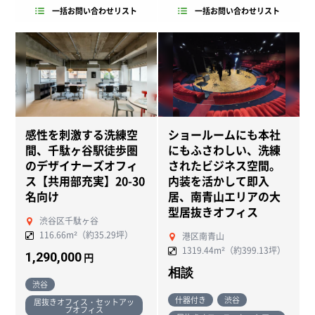
一括お問い合わせリスト
一括お問い合わせリスト
感性を刺激する洗練空
ショールームにも本社
NEW
間、千駄ヶ谷駅徒歩圏
にもふさわしい、洗練
のデザイナーズオフィ
されたビジネス空間。
ス【共用部充実】20-30
内装を活かして即入
名向け
居、南青山エリアの大
型居抜きオフィス
渋谷区千駄ヶ谷
116.66m²（約35.29坪）
港区南青山
1319.44m²（約399.13坪）
1,290,000
円
相談
渋谷
什器付き
渋谷
居抜きオフィス・セットアッ
プオフィス