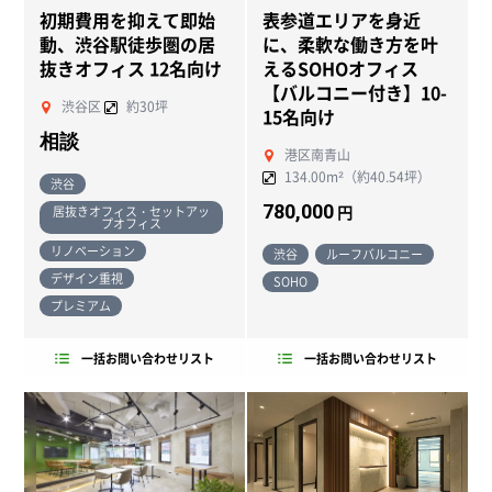
初期費用を抑えて即始
表参道エリアを身近
NEW
動、渋谷駅徒歩圏の居
に、柔軟な働き方を叶
抜きオフィス 12名向け
えるSOHOオフィス
【バルコニー付き】10-
渋谷区
約30坪
15名向け
相談
港区南青山
NEW
134.00m²（約40.54坪）
渋谷
780,000
円
居抜きオフィス・セットアッ
プオフィス
リノベーション
渋谷
ルーフバルコニー
デザイン重視
SOHO
プレミアム
一括お問い合わせリスト
一括お問い合わせリスト