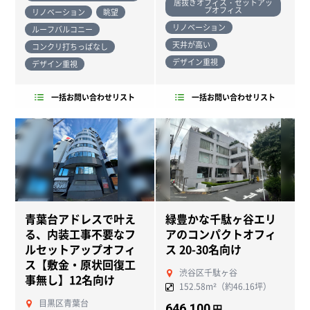
居抜きオフィス・セットアッ
プオフィス
リノベーション
眺望
リノベーション
ルーフバルコニー
天井が高い
コンクリ打ちっぱなし
デザイン重視
デザイン重視
一括お問い合わせリスト
一括お問い合わせリスト
青葉台アドレスで叶え
緑豊かな千駄ヶ谷エリ
る、内装工事不要なフ
アのコンパクトオフィ
ルセットアップオフィ
ス 20-30名向け
ス【敷金・原状回復工
渋谷区千駄ヶ谷
事無し】12名向け
152.58m²（約46.16坪）
目黒区青葉台
646,100
円