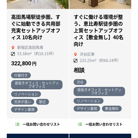
NEW
高田馬場駅徒歩圏、す
すぐに働ける環境が整
NEW
ぐに始動できる共用部
う、恵比寿駅徒歩圏の
充実セットアップオフ
上質セットアップオフ
ィス 10名向け
ィス【敷金無し】40名
向け
新宿区高田馬場
53.38m²（約16.15坪）
渋谷区東
225.25m²（約68.14坪）
322,800
円
相談
什器付き
渋谷
居抜きオフィス・セットアッ
プオフィス
居抜きオフィス・セットアッ
プオフィス
リノベーション
リノベーション
天井が高い
駅近
デザイン重視
敷金無料
デザイン重視
一括お問い合わせリスト
一括お問い合わせリスト