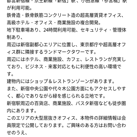
都営新宿線・京王新線「新宿」駅 、小田急線「参宮橋」駅
が利用可能。
鉄骨造・鉄骨鉄筋コンクリート造の超高層賃貸オフィス、
高級ホテル・オフィス・商業施設の複合開発。
地下駐車場あり、24時間利用可能、セキュリティ・管理体
制あり、
周辺は新宿副都心エリアに位置し、東京都庁や超高層オフ
ィス群に隣接するランドマークタワーです。
周辺にはホテル、商業施設、カフェ、レストランが充実し
ており、ビジネス・来客対応ともに利便性の高い環境で
す。
建物内にはショップ＆レストランゾーンがあります。
また、新宿中央公園や代々木公園方面にもアクセスしやす
く、都心でありながら緑を感じられる立地です。
新宿駅周辺の百貨店、商業施設、バスタ新宿なども徒歩圏
内にあります。
このエリアの大型居抜きオフィス、本物件の詳細情報は会
員限定で公開しております。ご興味のある方はお問い合わ
せのうえ、