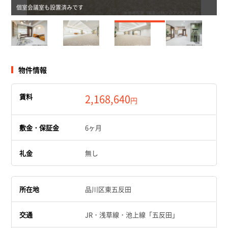
個室会議室も設置済みです
物件情報
賃料
2,168,640
円
敷金・保証金
6ヶ月
礼金
無し
所在地
品川区東五反田
交通
JR・浅草線・池上線「五反田」