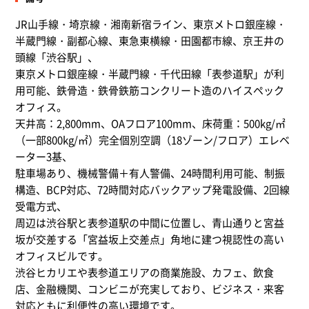
JR山手線・埼京線・湘南新宿ライン、東京メトロ銀座線・
半蔵門線・副都心線、東急東横線・田園都市線、京王井の
頭線「渋谷駅」、
東京メトロ銀座線・半蔵門線・千代田線「表参道駅」が利
用可能、鉄骨造・鉄骨鉄筋コンクリート造のハイスペック
オフィス。
天井高：2,800mm、OAフロア100mm、床荷重：500kg/㎡
（一部800kg/㎡）完全個別空調（18ゾーン/フロア）エレベ
ーター3基、
駐車場あり、機械警備＋有人警備、24時間利用可能、制振
構造、BCP対応、72時間対応バックアップ発電設備、2回線
受電方式、
周辺は渋谷駅と表参道駅の中間に位置し、青山通りと宮益
坂が交差する「宮益坂上交差点」角地に建つ視認性の高い
オフィスビルです。
渋谷ヒカリエや表参道エリアの商業施設、カフェ、飲食
店、金融機関、コンビニが充実しており、ビジネス・来客
対応ともに利便性の高い環境です。