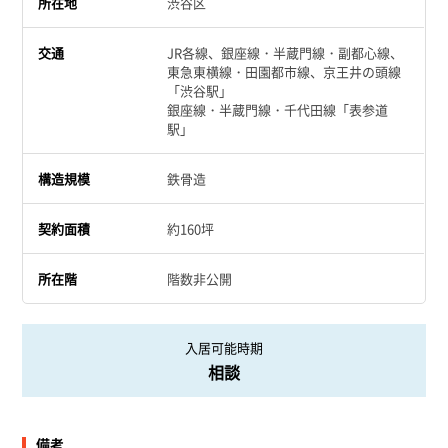
所在地
渋谷区
交通
JR各線、銀座線・半蔵門線・副都心線、
東急東横線・田園都市線、京王井の頭線
「渋谷駅」
銀座線・半蔵門線・千代田線「表参道
駅」
構造規模
鉄骨造
契約面積
約160坪
所在階
階数非公開
入居可能時期
相談
備考