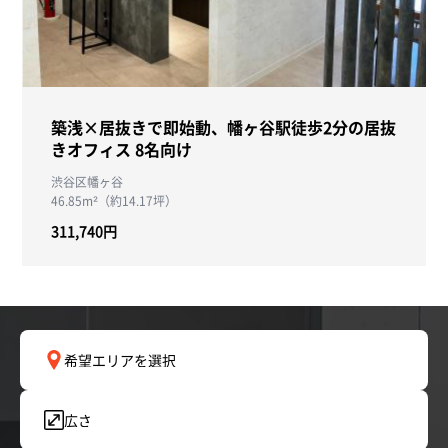
築浅×居抜きで即始動、幡ヶ谷駅徒歩2分の居抜
きオフィス 8名向け
渋谷区幡ヶ谷
46.85m²（約14.17坪）
311,740円
希望エリアを選択
広さ