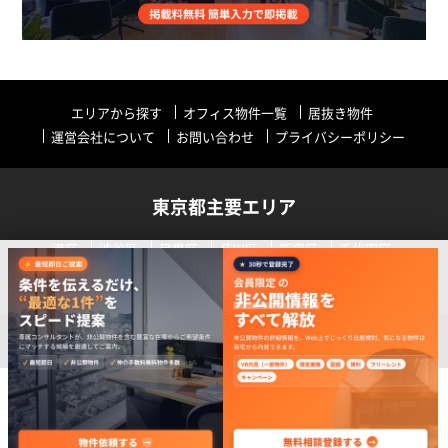
エリアから探す
オフィス物件一覧
居抜き物件
運営会社について
お問い合わせ
プライバシーポリシー
東京都主要エリア
港区
渋谷区
目黒区
品川区
新宿区
千代田区
中央区
世田谷区
中野区
その他
リストに追加
今すぐお問い合わせ
Copyright (C) Tokyo Work Place 2019 All Rights Reserved.
最大10件
詳細情報・内覧希望はこちら