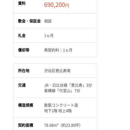
賃料
690,200
円
敷金・保証金
相談
礼金
1ヵ月
償却等
再契約料：1ヵ月
所在地
渋谷区恵比寿南
交通
JR・日比谷線「恵比寿」3分
東横線「代官山」7分
構造規模
鉄筋コンクリート造
地下1階 地上4階
契約面積
78.68m²（約23.80坪）