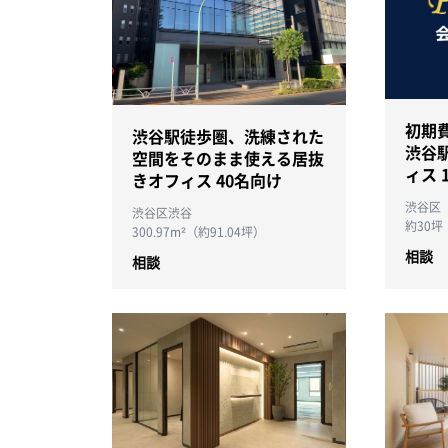
初期
渋谷駅徒歩圏、洗練された
渋谷
空間をそのまま使える居抜
ィス 
きオフィス 40名向け
渋谷区
渋谷区渋谷
約30坪
300.97m²（約91.04坪）
相談
相談