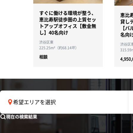
すぐに働ける環境が整う、
恵比
恵比寿駅徒歩圏の上質セッ
貸し
トアップオフィス【敷金無
【バル
し】40名向け
名向
渋谷区東
渋谷区
225.25m²（約68.14坪）
315.5
相談
4,950
希望エリアを選択
現在の検索結果