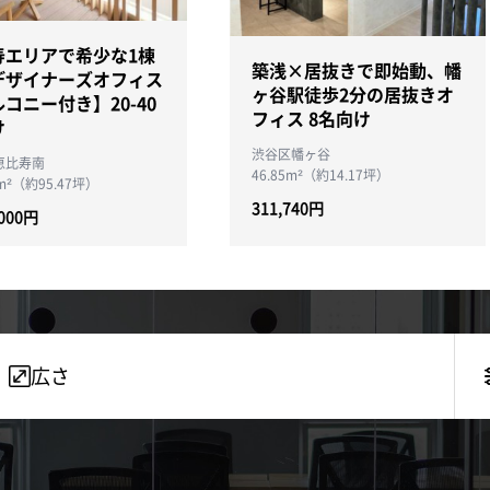
寿エリアで希少な1棟
築浅×居抜きで即始動、幡
デザイナーズオフィス
ヶ谷駅徒歩2分の居抜きオ
コニー付き】20-40
フィス 8名向け
け
渋谷区幡ヶ谷
恵比寿南
46.85m²（約14.17坪）
9m²（約95.47坪）
311,740円
,000円
広さ