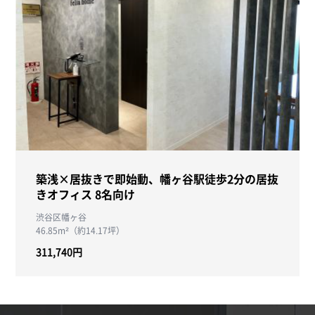
築浅×居抜きで即始動、幡ヶ谷駅徒歩2分の居抜
きオフィス 8名向け
渋谷区幡ヶ谷
46.85m²（約14.17坪）
311,740円