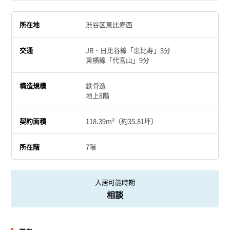
所在地
渋谷区恵比寿西
交通
JR・日比谷線「恵比寿」3分
東横線「代官山」9分
構造規模
鉄骨造
地上8階
契約面積
118.39m²（約35.81坪）
所在階
7階
入居可能時期
相談