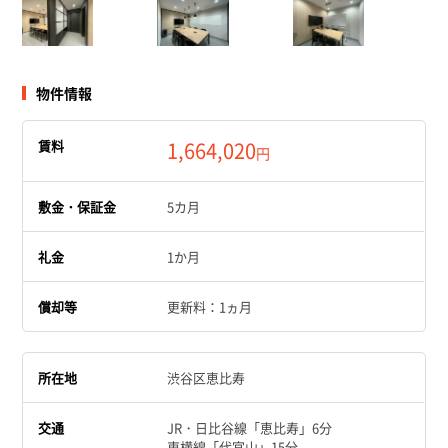
物件情報
賃料
1,664,020
円
敷金・保証金
5カ月
礼金
1か月
償却等
更新料：1ヵ月
所在地
渋谷区恵比寿
交通
JR・日比谷線「恵比寿」6分
東横線「代官山」15分