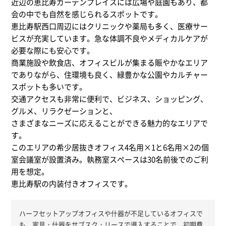
近辺の恵比寿ガーデンプレイスには広場や庭園もあり、都
会の中でも自然を感じられるスポットです。
恵比寿駅西口周辺にはクリニックや薬局も多く、医療サー
ビスが充実しています。急な体調不良やメディカルケアが
必要な際にも安心です。
商業施設や飲食店、オフィスビルが集まる賑やかなエリア
でありながら、住環境も良く、緑豊かな公園やカルチャー
スポットも多いです。
交通アクセスも非常に便利で、ビジネス、ショッピング、
グルメ、リラクゼーションと、
さまざまなニーズに応えることができる魅力的なエリアで
す。
このエリアの希少居抜きオフィス4名用×1と6名用×2の個
室会議室が設置済み。執務室スペースは30名前後でのご利
用を想定。
恵比寿駅の内装付きオフィスです。
ハーフセットアップオフィスや什器が不足しているオフィスで
も、家具・什器をサブスク・リースで導入することで、初期費