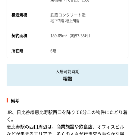
構造規模
鉄筋コンクリート造
地下2階 地上9階
契約面積
189.69m²（約57.38坪）
所在階
6階
入居可能時期
相談
備考
JR、日比谷線恵比寿駅西口を降りて6分この物件にたどり着
く。
恵比寿駅の西口周辺は、商業施設や飲食店、オフィスビル
などが集まるエリアで、多くの人々が行き交う賑やかな場