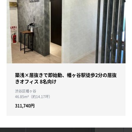
築浅×居抜きで即始動、幡ヶ谷駅徒歩2分の居抜
きオフィス 8名向け
渋谷区幡ヶ谷
46.85m²（約14.17坪）
311,740円