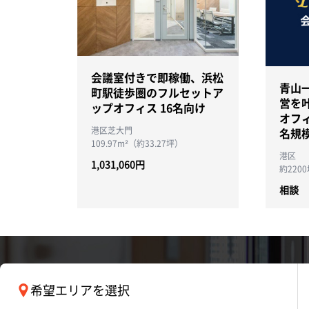
会議室付きで即稼働、浜松
青山
町駅徒歩圏のフルセットア
営を
ップオフィス 16名向け
オフ
港区芝大門
名規
109.97m²（約33.27坪）
港区
1,031,060円
約220
相談
希望エリアを選択