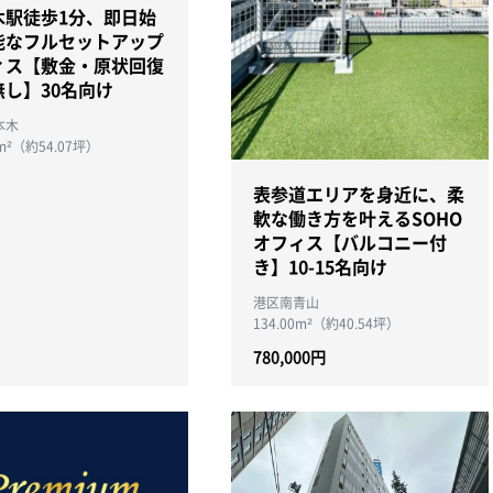
木駅徒歩1分、即日始
能なフルセットアップ
ィス【敷金・原状回復
無し】30名向け
本木
4m²（約54.07坪）
表参道エリアを身近に、柔
軟な働き方を叶えるSOHO
オフィス【バルコニー付
き】10-15名向け
港区南青山
134.00m²（約40.54坪）
780,000円