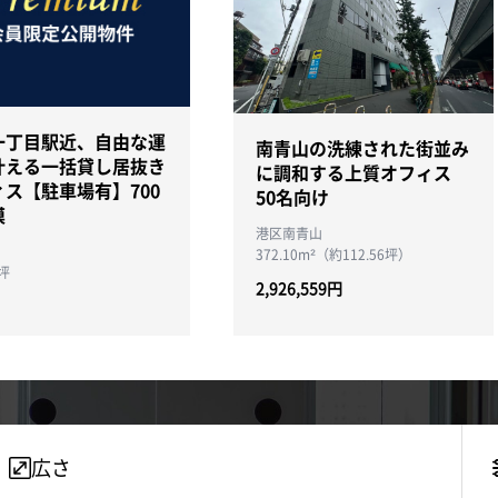
一丁目駅近、自由な運
南青山の洗練された街並み
叶える一括貸し居抜き
に調和する上質オフィス
ィス【駐車場有】700
50名向け
模
港区南青山
372.10m²（約112.56坪）
0坪
2,926,559円
広さ