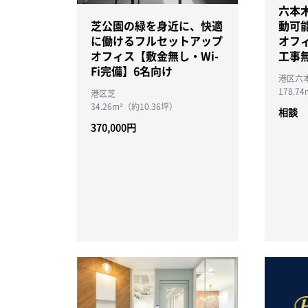
六本
動可
芝公園の緑を身近に、快適
オフ
に働けるフルセットアップ
工事
オフィス【敷金無し・Wi-
Fi完備】6名向け
港区六
178.7
港区芝
34.26m²（約10.36坪）
相談
370,000円