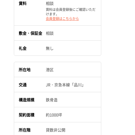
賃料
相談
賃料は会員登録後にご確認いただ
けます。
会員登録はこちらから
敷金・保証金
相談
礼金
無し
所在地
港区
交通
JR・京急本線「品川」
構造規模
鉄骨造
契約面積
約1000坪
所在階
貸数非公開