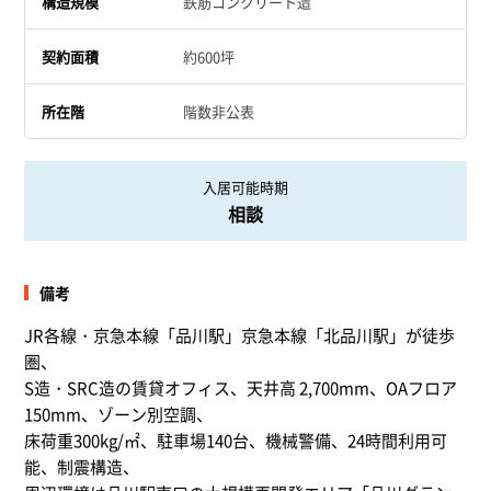
構造規模
鉄筋コンクリート造
契約面積
約600坪
所在階
階数非公表
入居可能時期
相談
備考
JR各線・京急本線「品川駅」京急本線「北品川駅」が徒歩
圏、
S造・SRC造の賃貸オフィス、天井高 2,700mm、OAフロア
150mm、ゾーン別空調、
床荷重300kg/㎡、駐車場140台、機械警備、24時間利用可
能、制震構造、