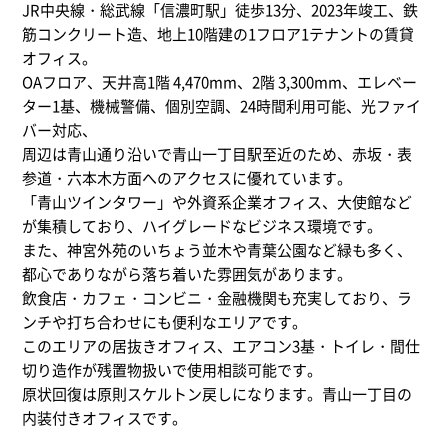
JR中央線・総武線「信濃町駅」徒歩13分、2023年竣工、鉄
筋コンクリート造、地上10階建の1フロア1テナントの賃貸
オフィス。
OAフロア、天井高1階 4,470mm、2階 3,300mm、エレベー
ター1基、機械警備、個別空調、24時間利用可能、光ファイ
バー対応、
周辺は青山通り沿いで青山一丁目駅至近のため、赤坂・表
参道・六本木方面へのアクセスに優れています。
「青山ツインタワー」や外資系企業オフィス、大使館など
が集積しており、ハイグレードなビジネス環境です。
また、神宮外苑のいちょう並木や青葉公園など緑も多く、
都心でありながら落ち着いた雰囲気があります。
飲食店・カフェ・コンビニ・金融機関も充実しており、ラ
ンチや打ち合わせにも便利なエリアです。
このエリアの居抜きオフィス、エアコン3基・トイレ・間仕
切り造作が残置物扱いで使用相談可能です。
原状回復は原則スケルトン戻しになります。青山一丁目の
内装付きオフィスです。