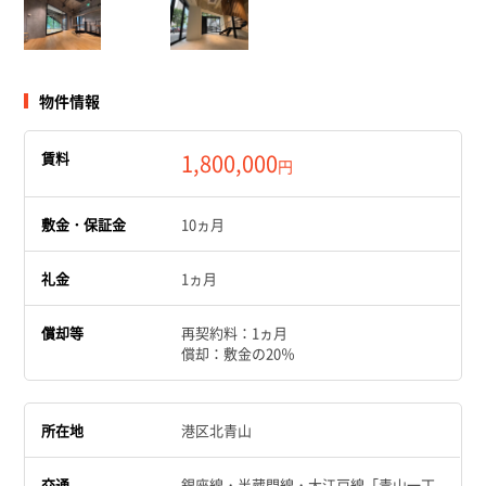
物件情報
賃料
1,800,000
円
敷金・保証金
10ヵ月
礼金
1ヵ月
償却等
再契約料：1ヵ月
償却：敷金の20％
所在地
港区北青山
交通
銀座線・半蔵門線・大江戸線「青山一丁