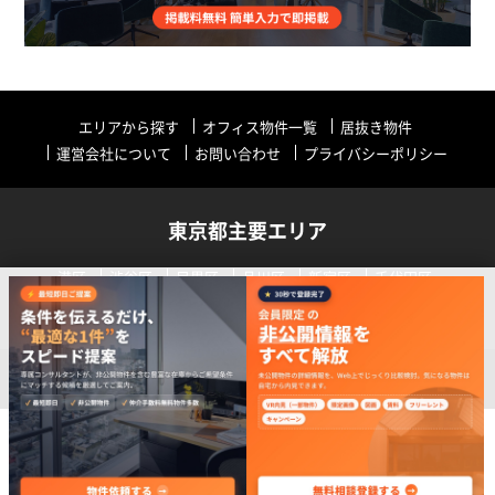
エリアから探す
オフィス物件一覧
居抜き物件
運営会社について
お問い合わせ
プライバシーポリシー
東京都主要エリア
港区
渋谷区
目黒区
品川区
新宿区
千代田区
中央区
世田谷区
中野区
その他
リストに追加
今すぐお問い合わせ
Copyright (C) Tokyo Work Place 2019 All Rights Reserved.
最大10件
詳細情報・内覧希望はこちら