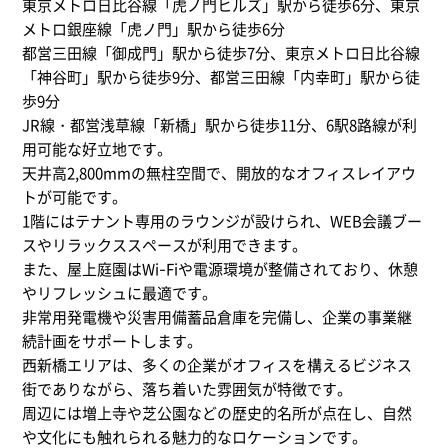
東京メトロ日比谷線「虎ノ門ヒルズ」駅から徒歩6分​、東京
メトロ銀座線「虎ノ門」駅から徒歩6分​
都営三田線「御成門」駅から徒歩7分​、東京メトロ日比谷線
「神谷町」駅から徒歩9分、都営三田線「内幸町」駅から徒
歩9分​
JR線・都営浅草線「新橋」駅から徒歩11分​、6駅8路線が利
用可能な好立地です。
天井高2,800mmの無柱空間で、開放的なオフィスレイアウ
トが可能です。
1階にはテナント専用のラウンジが設けられ、WEB会議ブー
スやリラックススペースが利用できます。​
また、屋上庭園はWi-Fiや電源環境が整備されており、休憩
やリフレッシュに最適です。​
非常用発電機や災害用備蓄品倉庫を完備し、企業の事業継
続計画をサポートします。 ​
西新橋エリアは、多くの企業がオフィスを構えるビジネス
街でありながら、落ち着いた雰囲気が特徴です。
​周辺には増上寺や芝公園などの歴史的名所が点在し、自然
や文化にも触れられる魅力的なロケーションです。​