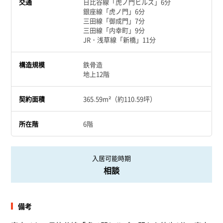
交通
日比谷線「虎ノ門ヒルズ」6分
銀座線「虎ノ門」6分
三田線「御成門」7分
三田線「内幸町」9分
JR・浅草線「新橋」11分
構造規模
鉄骨造
地上12階
契約面積
365.59m²（約110.59坪）
所在階
6階
入居可能時期
相談
備考