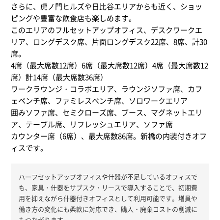
さらに、虎ノ門ヒルズや日比谷エリアからも近く、ショッ
ピングや豊富な飲食店も楽しめます。 ​
このエリアのフルセットアップオフィス、デスクワークエ
リア、ロングデスク席、片面ロングデスク22席、8席、計30
席。
4席（最大席数12席）6席（最大席数12席）4席（最大席数12
席）計14席（最大席数36席）
ワークラウンジ・コラボエリア、ラウンジソファ席、カフ
ェベンチ席、ファミレスベンチ席、ソロワークエリア
囲みソファ席、セミクローズ席、ブース、マグネットエリ
ア、テーブル席、リフレッシュエリア、ソファ席
カウンター席（6席）、最大席数86席。新橋の内装付きオフ
ィスです。
ハーフセットアップオフィスや什器が不足しているオフィスで
も、家具・什器をサブスク・リースで導入することで、初期費
用を抑えながら什器付きオフィスとして利用可能です。増員や
働き方の変化にも柔軟に対応でき、購入・廃棄コストの削減に
もつながります。