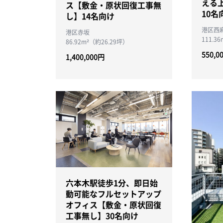
える上
ス【敷金・原状回復工事無
10名
し】14名向け
港区西
港区赤坂
111.3
86.92m²（約26.29坪）
550,0
1,400,000円
六本木駅徒歩1分、即日始
動可能なフルセットアップ
オフィス【敷金・原状回復
工事無し】30名向け