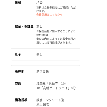
賃料
相談
賃料は会員登録後にご確認いただ
けます。
会員登録はこちらから
敷金・保証金
無し
※保証会社に加入することにより
敷金0相談
審査の内容によっては敷金が積み
増しになる可能性があります。
礼金
無し
所在地
港区高輪
交通
浅草線「泉岳寺」1分
JR「高輪ゲートウェイ」8分
構造規模
鉄筋コンクリート造
地上10階