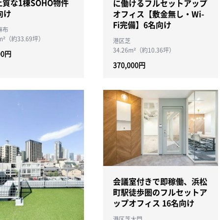
質な1棟SOHO物件
に働けるフルセットアップ
向け
オフィス【敷金無し・Wi-
Fi完備】6名向け
麻布
6m²（約33.69坪）
港区芝
34.26m²（約10.36坪）
00円
370,000円
会議室付きで即稼働、浜松
町駅徒歩圏のフルセットア
ップオフィス 16名向け
港区芝大門