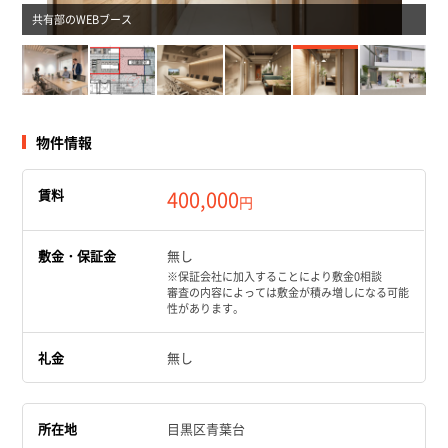
共有部のWEBブース
物件情報
賃料
400,000
円
敷金・保証金
無し
※保証会社に加入することにより敷金0相談
審査の内容によっては敷金が積み増しになる可能
性があります。
礼金
無し
所在地
目黒区青葉台