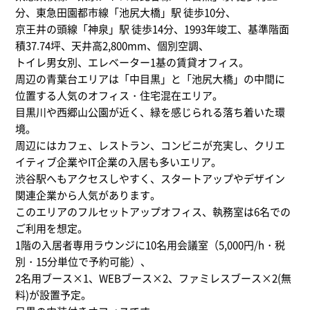
分、東急田園都市線「池尻大橋」駅 徒歩10分、
京王井の頭線「神泉」駅 徒歩14分、1993年竣工、基準階面
積37.74坪、天井高2,800mm、個別空調、
トイレ男女別、エレベーター1基の賃貸オフィス。
周辺の青葉台エリアは「中目黒」と「池尻大橋」の中間に
位置する人気のオフィス・住宅混在エリア。
目黒川や西郷山公園が近く、緑を感じられる落ち着いた環
境。
周辺にはカフェ、レストラン、コンビニが充実し、クリエ
イティブ企業やIT企業の入居も多いエリア。
渋谷駅へもアクセスしやすく、スタートアップやデザイン
関連企業から人気があります。
このエリアのフルセットアップオフィス、執務室は6名での
ご利用を想定。
1階の入居者専用ラウンジに10名用会議室（5,000円/h・税
別・15分単位で予約可能）、
2名用ブース×1、WEBブース×2、ファミレスブース×2(無
料)が設置予定。