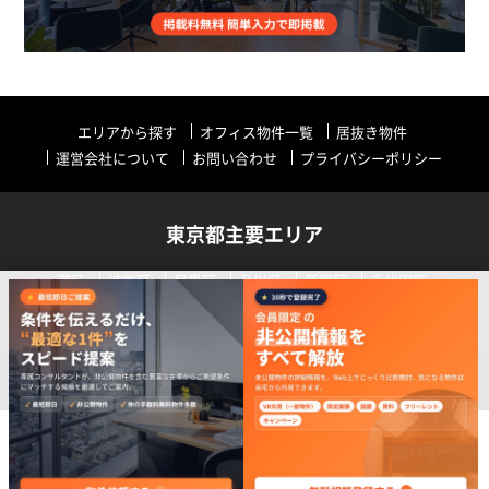
エリアから探す
オフィス物件一覧
居抜き物件
運営会社について
お問い合わせ
プライバシーポリシー
東京都主要エリア
港区
渋谷区
目黒区
品川区
新宿区
千代田区
中央区
世田谷区
中野区
その他
リストに追加
今すぐお問い合わせ
Copyright (C) Tokyo Work Place 2019 All Rights Reserved.
最大10件
詳細情報・内覧希望はこちら