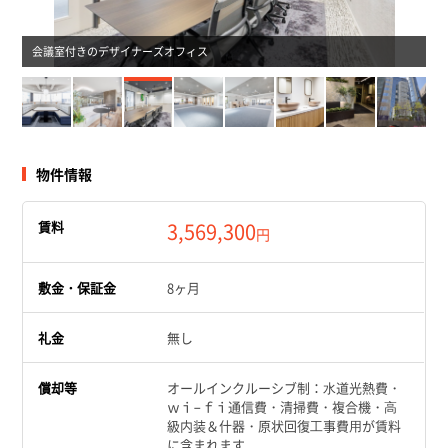
会議室付きのデザイナーズオフィス
物件情報
賃料
3,569,300
円
敷金・保証金
8ヶ月
礼金
無し
償却等
オールインクルーシブ制：⽔道光熱費・
ｗｉ−ｆｉ通信費・清掃費・複合機・⾼
級内装＆什器・原状回復⼯事費⽤が賃料
に含まれます