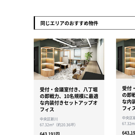
同じエリアのおすすめ物件
受付
受付・会議室付き、八丁堀
の即
の即戦力、10名規模に最適
な内
な内装付きセットアップオ
フィ
フィス
中央区
中央区新川
67.32
67.32m²（約20.36坪）
643,1
643,191円