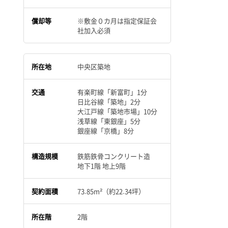
償却等
※敷金０カ月は指定保証会
社加入必須
所在地
中央区築地
交通
有楽町線「新富町」1分
日比谷線「築地」2分
大江戸線「築地市場」10分
浅草線「東銀座」5分
銀座線「京橋」8分
構造規模
鉄筋鉄骨コンクリート造
地下1階 地上9階
契約面積
73.85m²（約22.34坪）
所在階
2階