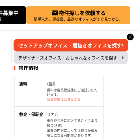
件募集中
物件探しを依頼する
載
簡単入力、即提案。最適なオフィスがすぐ見つかる。
セットアップオフィス・居抜きオフィスを探す
デザイナーズオフィス・おしゃれなオフィスを探す
物件情報
賃料
相談
賃料は会員登録後にご確認いただ
けます。
会員登録はこちらから
敷金・保証金
０カ月
※保証会社に加入することにより
敷金0相談
審査の内容によっては敷金が積み
増しになる可能性があります。