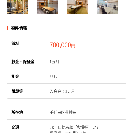
物件情報
賃料
700,000
円
敷金・保証金
1ヵ月
礼金
無し
償却等
入会金：1ヵ月
所在地
千代田区外神田
交通
JR・日比谷線「秋葉原」2分
銀座線「末広町」4分