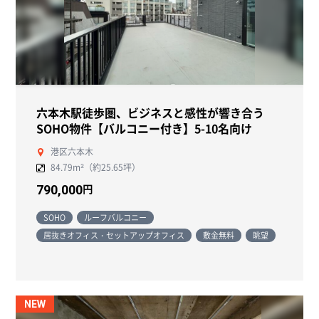
六本木駅徒歩圏、ビジネスと感性が響き合う
SOHO物件【バルコニー付き】5-10名向け
港区六本木
84.79m²（約25.65坪）
円
790,000
SOHO
ルーフバルコニー
居抜きオフィス・セットアップオフィス
敷金無料
眺望
NEW