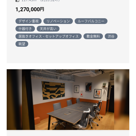
円
1,270,000
デザイン重視
リノベーション
ルーフバルコニー
什器付き
天井が高い
居抜きオフィス・セットアップオフィス
敷金無料
渋谷
眺望