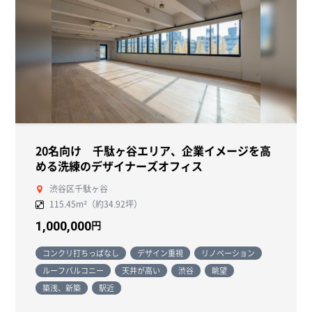
20名向け 千駄ヶ谷エリア、企業イメージを高
める洗練のデザイナーズオフィス
渋谷区千駄ヶ谷
115.45m²（約34.92坪）
円
1,000,000
コンクリ打ちっぱなし
デザイン重視
リノベーション
ルーフバルコニー
天井が高い
渋谷
眺望
築浅、新築
駅近