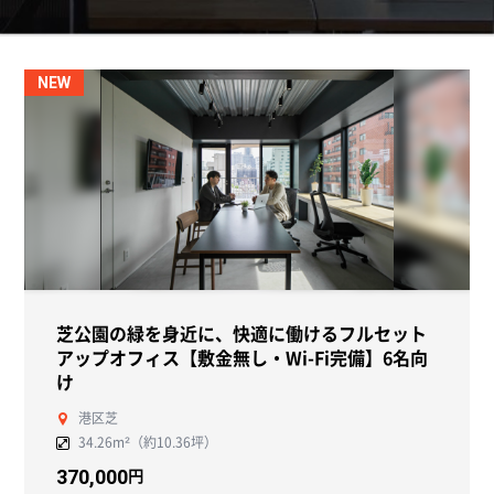
NEW
芝公園の緑を身近に、快適に働けるフルセット
アップオフィス【敷金無し・Wi-Fi完備】6名向
け
港区芝
34.26m²（約10.36坪）
円
370,000