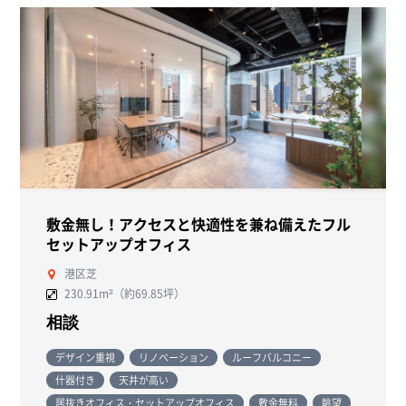
敷金無し！アクセスと快適性を兼ね備えたフル
セットアップオフィス
港区芝
230.91m²（約69.85坪）
相談
デザイン重視
リノベーション
ルーフバルコニー
什器付き
天井が高い
居抜きオフィス・セットアップオフィス
敷金無料
眺望