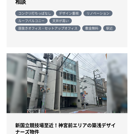
相談
コンクリ打ちっぱなし
デザイン重視
リノベーション
ルーフバルコニー
天井が高い
居抜きオフィス・セットアップオフィス
敷金無料
駅近
新国立競技場至近！神宮前エリアの築浅デザイ
ナーズ物件