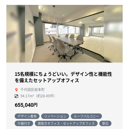
15名規模にちょうどいい。デザイン性と機能性
を備えたセットアップオフィス
千代田区岩本町
94.17m²（約28.49坪）
円
655,040
デザイン重視
リノベーション
ルーフバルコニー
什器付き
居抜きオフィス・セットアップオフィス
駅近