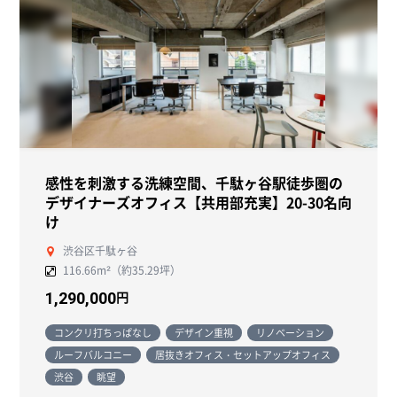
感性を刺激する洗練空間、千駄ヶ谷駅徒歩圏の
デザイナーズオフィス【共用部充実】20-30名向
け
渋谷区千駄ヶ谷
116.66m²（約35.29坪）
円
1,290,000
コンクリ打ちっぱなし
デザイン重視
リノベーション
ルーフバルコニー
居抜きオフィス・セットアップオフィス
渋谷
眺望