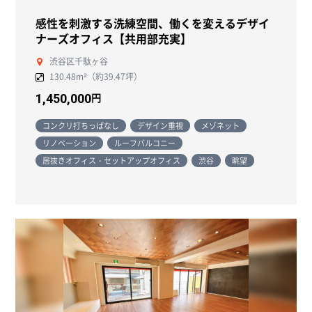
感性を刺激する洗練空間、働くを変えるデザイ
ナーズオフィス【共用部充実】
渋谷区千駄ヶ谷
130.48m²（約39.47坪）
円
1,450,000
コンクリ打ちっぱなし
デザイン重視
メゾネット
リノベーション
ルーフバルコニー
居抜きオフィス・セットアップオフィス
渋谷
眺望