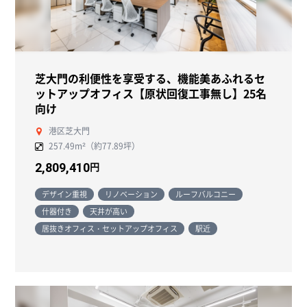
芝大門の利便性を享受する、機能美あふれるセ
ットアップオフィス【原状回復工事無し】25名
向け
港区芝大門
257.49m²（約77.89坪）
円
2,809,410
デザイン重視
リノベーション
ルーフバルコニー
什器付き
天井が高い
居抜きオフィス・セットアップオフィス
駅近