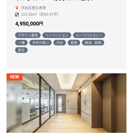
渋谷区恵比寿南
315.59m²（約95.47坪）
円
4,950,000
デザイン重視
リノベーション
ルーフバルコニー
一棟
天井が高い
渋谷
眺望
築浅、新築
駅近
NEW