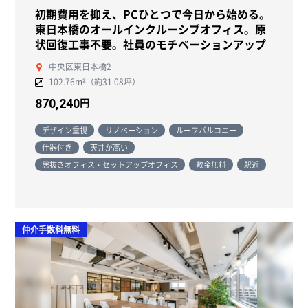
初期費用を抑え、PCひとつで今日から始める。
東日本橋のオールインクルーシブオフィス。原
状回復工事不要。社員のモチベーションアップ
中央区東日本橋2
102.76m²（約31.08坪）
円
870,240
デザイン重視
リノベーション
ルーフバルコニー
什器付き
天井が高い
居抜きオフィス・セットアップオフィス
敷金無料
駅近
仲介手数料無料