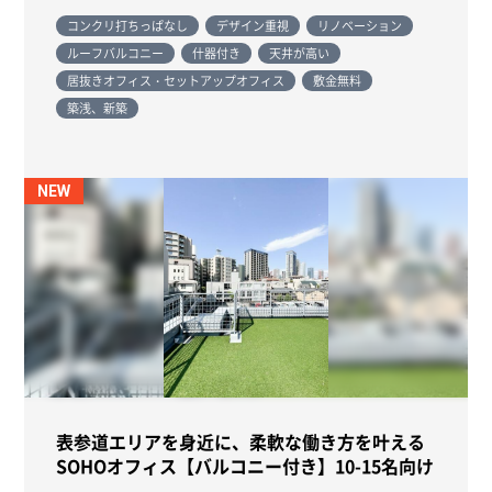
コンクリ打ちっぱなし
デザイン重視
リノベーション
ルーフバルコニー
什器付き
天井が高い
居抜きオフィス・セットアップオフィス
敷金無料
築浅、新築
NEW
表参道エリアを身近に、柔軟な働き方を叶える
SOHOオフィス【バルコニー付き】10-15名向け