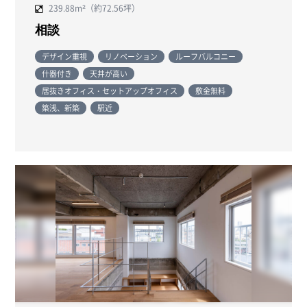
239.88m²（約72.56坪）
相談
デザイン重視
リノベーション
ルーフバルコニー
什器付き
天井が高い
居抜きオフィス・セットアップオフィス
敷金無料
築浅、新築
駅近