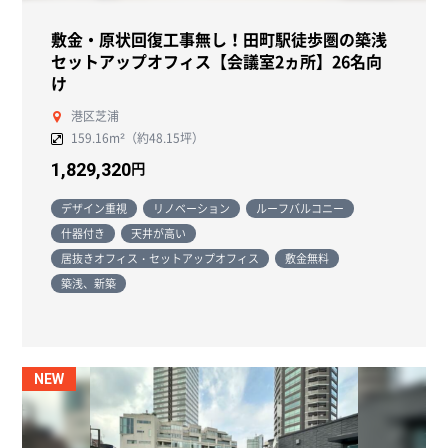
敷金・原状回復工事無し！田町駅徒歩圏の築浅
セットアップオフィス【会議室2ヵ所】26名向
け
港区芝浦
159.16m²（約48.15坪）
円
1,829,320
デザイン重視
リノベーション
ルーフバルコニー
什器付き
天井が高い
居抜きオフィス・セットアップオフィス
敷金無料
築浅、新築
NEW