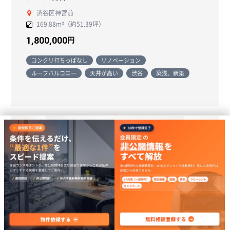
渋谷区神宮前
169.88m²（約51.39坪）
円
1,800,000
コンクリ打ちっぱなし
リノベーション
ルーフバルコニー
天井が高い
渋谷
築浅、新築