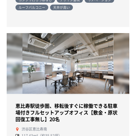
ルーフバルコニー
天井が高い
恵比寿駅徒歩圏、移転後すぐに稼働できる駐車
場付きフルセットアップオフィス【敷金・原状
回復工事無し】20名
渋谷区恵比寿南
117.43m²（約35.52坪）