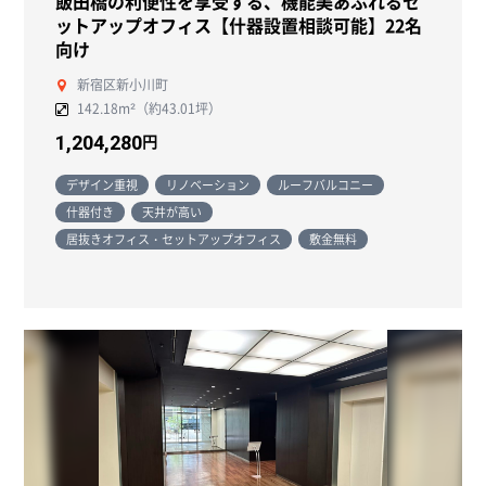
飯田橋の利便性を享受する、機能美あふれるセ
ットアップオフィス【什器設置相談可能】22名
向け
新宿区新小川町
142.18m²（約43.01坪）
円
1,204,280
デザイン重視
リノベーション
ルーフバルコニー
什器付き
天井が高い
居抜きオフィス・セットアップオフィス
敷金無料