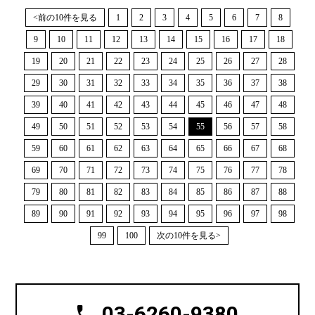
<前の10件を見る
1
2
3
4
5
6
7
8
9
10
11
12
13
14
15
16
17
18
19
20
21
22
23
24
25
26
27
28
29
30
31
32
33
34
35
36
37
38
39
40
41
42
43
44
45
46
47
48
49
50
51
52
53
54
55
56
57
58
59
60
61
62
63
64
65
66
67
68
69
70
71
72
73
74
75
76
77
78
79
80
81
82
83
84
85
86
87
88
89
90
91
92
93
94
95
96
97
98
99
100
次の10件を見る>
03-6260-9380