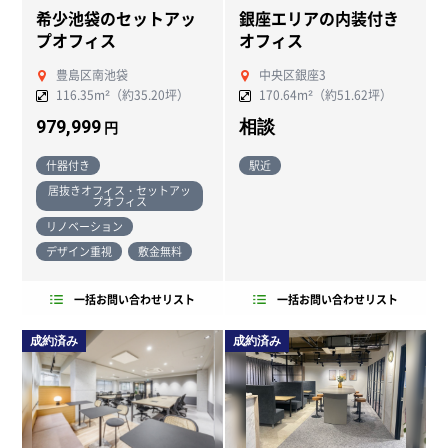
希少池袋のセットアッ
銀座エリアの内装付き
プオフィス
オフィス
豊島区南池袋
中央区銀座3
116.35m²（約35.20坪）
170.64m²（約51.62坪）
979,999
相談
円
什器付き
駅近
居抜きオフィス・セットアッ
プオフィス
リノベーション
デザイン重視
敷金無料
一括お問い合わせリスト
一括お問い合わせリスト
成約済み
成約済み