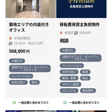
築地エリアの内装付き
移転費用貸主負担物件
オフィス
新宿区
約300坪
中央区築地2
相談
78.35m²（約23.70坪）
什器付き
568,800
円
居抜きオフィス・セットアッ
プオフィス
什器付き
リノベーション
居抜きオフィス・セットアッ
プオフィス
天井が高い
眺望
リノベーション
築浅、新築
駅近
天井が高い
駅近
デザイン重視
プレミアム
敷金無料
一括お問い合わせリスト
一括お問い合わせリスト