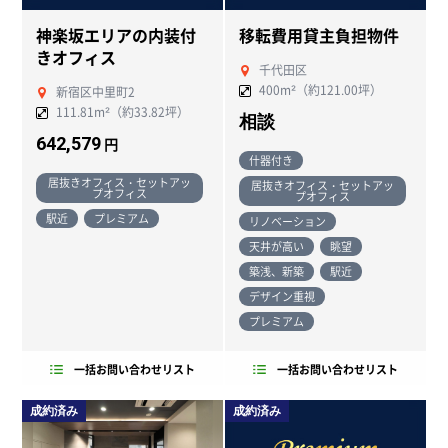
神楽坂エリアの内装付
移転費用貸主負担物件
きオフィス
千代田区
400m²（約121.00坪）
新宿区中里町2
111.81m²（約33.82坪）
相談
642,579
円
什器付き
居抜きオフィス・セットアッ
居抜きオフィス・セットアッ
プオフィス
プオフィス
駅近
プレミアム
リノベーション
天井が高い
眺望
築浅、新築
駅近
デザイン重視
プレミアム
一括お問い合わせリスト
一括お問い合わせリスト
成約済み
成約済み