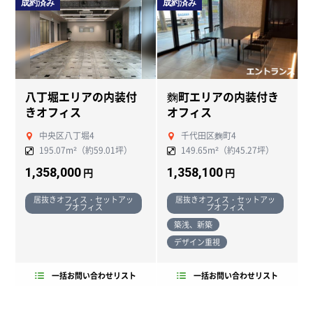
成約済み
成約済み
八丁堀エリアの内装付
麴町エリアの内装付き
きオフィス
オフィス
中央区八丁堀4
千代田区麴町4
195.07m²（約59.01坪）
149.65m²（約45.27坪）
1,358,000
1,358,100
円
円
居抜きオフィス・セットアッ
居抜きオフィス・セットアッ
プオフィス
プオフィス
築浅、新築
デザイン重視
一括お問い合わせリスト
一括お問い合わせリスト