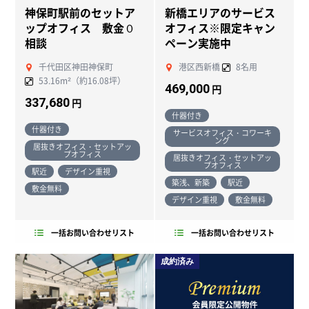
神保町駅前のセットア
新橋エリアのサービス
ップオフィス 敷金０
オフィス※限定キャン
相談
ペーン実施中
千代田区神田神保町
港区西新橋
8名用
53.16m²（約16.08坪）
469,000
円
337,680
円
什器付き
什器付き
サービスオフィス・コワーキ
ング
居抜きオフィス・セットアッ
プオフィス
居抜きオフィス・セットアッ
プオフィス
駅近
デザイン重視
築浅、新築
駅近
敷金無料
デザイン重視
敷金無料
一括お問い合わせリスト
一括お問い合わせリスト
成約済み