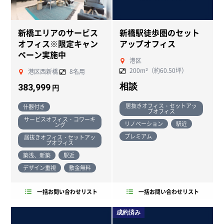
新橋エリアのサービス
新橋駅徒歩圏のセット
オフィス※限定キャン
アップオフィス
ペーン実施中
港区
200m²（約60.50坪）
港区西新橋
8名用
相談
383,999
円
居抜きオフィス・セットアッ
什器付き
プオフィス
サービスオフィス・コワーキ
リノベーション
駅近
ング
プレミアム
居抜きオフィス・セットアッ
プオフィス
築浅、新築
駅近
デザイン重視
敷金無料
一括お問い合わせリスト
一括お問い合わせリスト
成約済み