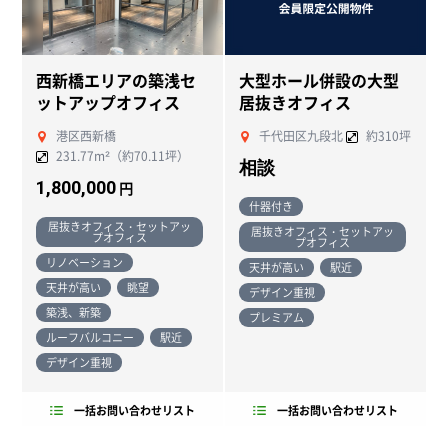
西新橋エリアの築浅セ
大型ホール併設の大型
ットアップオフィス
居抜きオフィス
港区西新橋
千代田区九段北
約310坪
231.77m²（約70.11坪）
相談
1,800,000
円
什器付き
居抜きオフィス・セットアッ
居抜きオフィス・セットアッ
プオフィス
プオフィス
リノベーション
天井が高い
駅近
天井が高い
眺望
デザイン重視
築浅、新築
プレミアム
ルーフバルコニー
駅近
デザイン重視
一括お問い合わせリスト
一括お問い合わせリスト