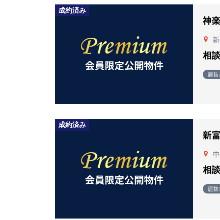
成約済み
神
新
相
居抜
成約済み
新
中
相
居抜