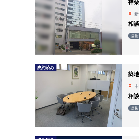
神
新
相
居抜
成約済み
築
中
相
居抜