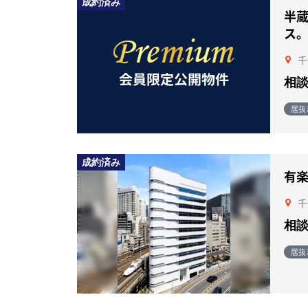
成約済み
半
ス
千
相
居抜
成約済み
有
千
相
居抜