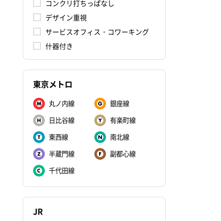
コンクリ打ちっぱなし
デザイン重視
サービスオフィス・コワーキング
什器付き
東京メトロ
丸ノ内線
銀座線
日比谷線
有楽町線
東西線
南北線
半蔵門線
副都心線
千代田線
JR