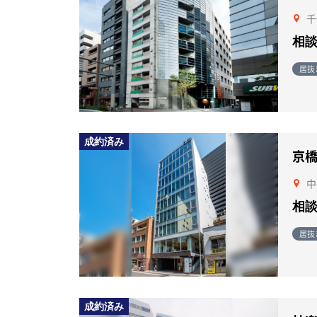
千
相
居抜
成約済み
京
中
相
居抜
成約済み