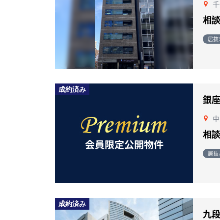
千
相
居抜
成約済み
銀
中
相
居抜
成約済み
九