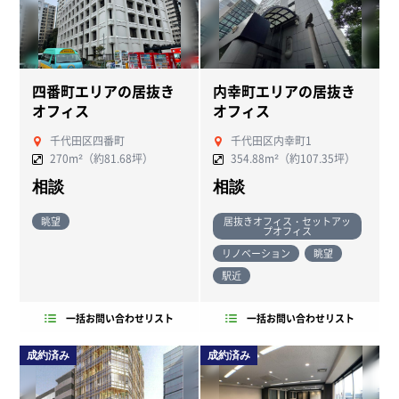
四番町エリアの居抜き
内幸町エリアの居抜き
オフィス
オフィス
千代田区四番町
千代田区内幸町1
270m²（約81.68坪）
354.88m²（約107.35坪）
相談
相談
眺望
居抜きオフィス・セットアッ
プオフィス
リノベーション
眺望
駅近
一括お問い合わせリスト
一括お問い合わせリスト
成約済み
成約済み