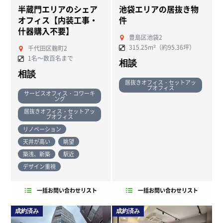
半蔵門エリアのシェア
池袋エリアの居抜き物
オフィス【内装工事・
件
什器購入不要】
豊島区池袋2
315.25m²（約95.36坪）
千代田区麹町2
1名～数百名まで
相談
相談
居抜きオフィス・セットアッ
プオフィス
サービスオフィス・コワーキ
ング
居抜きオフィス・セットアッ
プオフィス
リノベーション
天井が高い
眺望
築浅、新築
駅近
デザイン重視
一括お問い合わせリスト
一括お問い合わせリスト
成約済み
成約済み