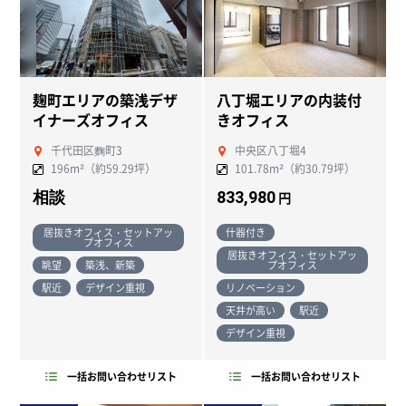
麹町エリアの築浅デザ
八丁堀エリアの内装付
イナーズオフィス
きオフィス
千代田区麴町3
中央区八丁堀4
196m²（約59.29坪）
101.78m²（約30.79坪）
相談
833,980
円
居抜きオフィス・セットアッ
什器付き
プオフィス
居抜きオフィス・セットアッ
眺望
築浅、新築
プオフィス
駅近
デザイン重視
リノベーション
天井が高い
駅近
デザイン重視
一括お問い合わせリスト
一括お問い合わせリスト