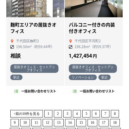
麹町エリアの居抜きオ
バルコニー付きの内装
フィス
付きオフィス
千代田区麴町3
千代田区平河町2
196.50m²（約59.44坪）
196.28m²（約59.37坪）
相談
1,427,454
円
居抜きオフィス・セットアッ
居抜きオフィス・セットアッ
プオフィス
プオフィス
駅近
リノベーション
駅近
一括お問い合わせリスト
一括お問い合わせリスト
<前の10件を見る
1
2
3
4
5
6
7
8
9
10
11
12
13
14
15
16
17
18