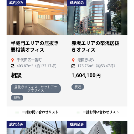
成約済み
成約済み
半蔵門エリアの居抜き
赤坂エリアの築浅居抜
要相談オフィス
きオフィス
千代田区一番町
港区赤坂3
403.87m²（約122.17坪）
176.76m²（約53.47坪）
相談
1,604,100
円
居抜きオフィス・セットアッ
駅近
プオフィス
駅近
一括お問い合わせリスト
一括お問い合わせリスト
成約済み
成約済み