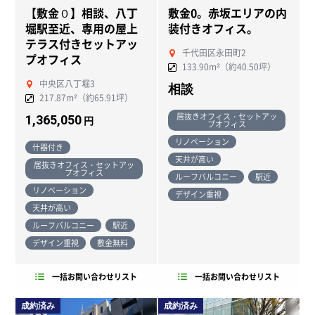
【敷金０】相談、八丁
敷金0。赤坂エリアの内
堀駅至近、専用の屋上
装付きオフィス。
テラス付きセットアッ
千代田区永田町2
プオフィス
133.90m²（約40.50坪）
中央区八丁堀3
相談
217.87m²（約65.91坪）
居抜きオフィス・セットアッ
1,365,050
円
プオフィス
リノベーション
什器付き
天井が高い
居抜きオフィス・セットアッ
プオフィス
ルーフバルコニー
駅近
リノベーション
デザイン重視
天井が高い
ルーフバルコニー
駅近
デザイン重視
敷金無料
一括お問い合わせリスト
一括お問い合わせリスト
成約済み
成約済み