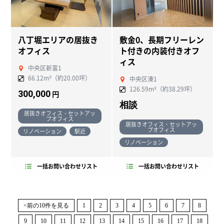
八丁堀エリアの居抜き
敷金0、長期フリーレン
オフィス
ト付きの内装付きオフ
ィス
中央区新富1
66.12m²（約20.00坪）
中央区湊1
126.59m²（約38.29坪）
300,000
円
相談
居抜きオフィス・セットアッ
プオフィス
居抜きオフィス・セットアッ
プオフィス
リノベーション
駅近
リノベーション
一括お問い合わせリスト
一括お問い合わせリスト
<前の10件を見る
1
2
3
4
5
6
7
8
9
10
11
12
13
14
15
16
17
18