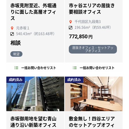
赤坂見附至近、外堀通
市ヶ谷エリアの居抜き
りに面した高層オフィ
要相談オフィス
ス
千代田区九段南3
196.56m²（約59.46坪）
元赤坂１
540.43m²（約163.48坪）
772,850
円
相談
居抜きオフィス・セットアッ
プオフィス
眺望
一括お問い合わせリスト
一括お問い合わせリスト
成約済み
成約済み
赤坂御用地を望む青山
敷金無し！四谷エリア
通り沿い新築オフィス
のセットアップオフィ