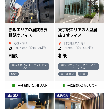
赤坂エリアの居抜き要
東京駅エリアの大型居
相談オフィス
抜きオフィス
港区赤坂3
千代田区丸の内1
336.73m²（約101.86坪）
1569m²（約474.62坪）
相談
相談
居抜きオフィス・セットアッ
居抜きオフィス・セットアッ
プオフィス
プオフィス
駅近
天井が高い
眺望
一括お問い合わせリスト
一括お問い合わせリスト
成約済み
成約済み