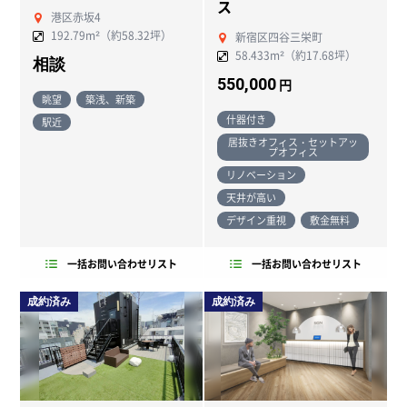
ス
港区赤坂4
192.79m²（約58.32坪）
新宿区四谷三栄町
58.433m²（約17.68坪）
相談
550,000
円
眺望
築浅、新築
什器付き
駅近
居抜きオフィス・セットアッ
プオフィス
リノベーション
天井が高い
デザイン重視
敷金無料
一括お問い合わせリスト
一括お問い合わせリスト
成約済み
成約済み