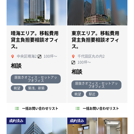
晴海エリア。移転費用
東京エリア。移転費用
貸主負担要相談オフィ
貸主負担要相談オフィ
ス。
ス。
中央区晴海2
100坪～
千代田区丸の内2
100坪～
相談
相談
居抜きオフィス・セットアッ
プオフィス
居抜きオフィス・セットアッ
プオフィス
眺望
築浅、新築
眺望
駅近
一括お問い合わせリスト
一括お問い合わせリスト
成約済み
成約済み