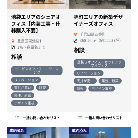
池袋エリアのシェアオ
麴町エリアの新築デザ
フィス【内装工事・什
イナーズオフィス
器購入不要】
千代田区四番町
368.16m²（約111.37坪）
豊島区東池袋1
1名～数百名まで
相談
相談
居抜きオフィス・セットアッ
プオフィス
サービスオフィス・コワーキ
ング
リノベーション
リノベーション
天井が高い
築浅、新築
天井が高い
眺望
駅近
デザイン重視
築浅、新築
デザイン重視
一括お問い合わせリスト
一括お問い合わせリスト
成約済み
成約済み