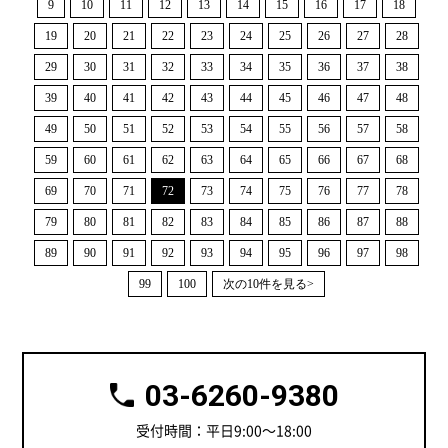
9
10
11
12
13
14
15
16
17
18
19
20
21
22
23
24
25
26
27
28
29
30
31
32
33
34
35
36
37
38
39
40
41
42
43
44
45
46
47
48
49
50
51
52
53
54
55
56
57
58
59
60
61
62
63
64
65
66
67
68
69
70
71
72
73
74
75
76
77
78
79
80
81
82
83
84
85
86
87
88
89
90
91
92
93
94
95
96
97
98
99
100
次の10件を見る>
03-6260-9380
受付時間：平日9:00～18:00