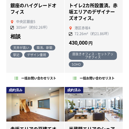
銀座のハイグレードオ
トイレ2カ所設置済。赤
フィス
坂エリアのデザイナー
ズオフィス。
中央区銀座5
305m²（約92.26坪）
港区赤坂4
72.26m²（約21.86坪）
相談
430,000
円
天井が高い
築浅、新築
居抜きオフィス・セットアッ
駅近
デザイン重視
プオフィス
SOHO
一括お問い合わせリスト
一括お問い合わせリスト
成約済み
成約済み
赤坂エリアの戸建てオ
半蔵門エリアのシェア