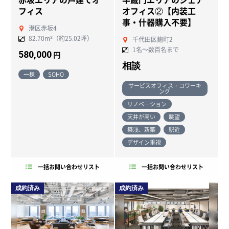
フィス
オフィス②【内装工
事・什器購入不要】
港区赤坂4
82.70m²（約25.02坪）
千代田区麹町2
1名～数百名まで
580,000
円
相談
一棟
SOHO
サービスオフィス・コワーキ
ング
リノベーション
天井が高い
眺望
築浅、新築
駅近
デザイン重視
一括お問い合わせリスト
一括お問い合わせリスト
成約済み
成約済み