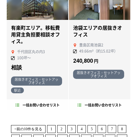
有楽町エリア。移転費
池袋エリアの居抜きオ
用貸主負担要相談オフ
フィス
ィス。
豊島区南池袋2
49.66m²（約15.02坪）
千代田区丸の内3
100坪～
240,800
円
相談
居抜きオフィス・セットアッ
プオフィス
居抜きオフィス・セットアッ
プオフィス
駅近
一括お問い合わせリスト
一括お問い合わせリスト
<前の10件を見る
1
2
3
4
5
6
7
8