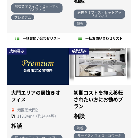
相談
居抜きオフィス・セットアッ
プオフィス
居抜きオフィス・セットアッ
プオフィス
プレミアム
駅近
一括お問い合わせリスト
一括お問い合わせリスト
成約済み
成約済み
大門エリアの居抜きオ
初期コストを抑え移転
フィス
されたい方にお勧めプ
ラン
港区芝大門2
相談
113.84m²（約34.44坪）
相談
渋谷
サービスオフィス・コワーキ
居抜きオフィス・セットアッ