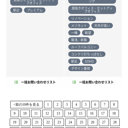
ング
プオフィス
居抜きオフィス・セットアッ
駅近
プレミアム
プオフィス
リノベーション
メゾネット
天井が高い
一棟
眺望
築浅、新築
ルーフバルコニー
コンクリ打ちっぱなし
駅近
SOHO
デザイン重視
一括お問い合わせリスト
一括お問い合わせリスト
<前の10件を見る
1
2
3
4
5
6
7
8
9
10
11
12
13
14
15
16
17
18
19
20
21
22
23
24
25
26
27
28