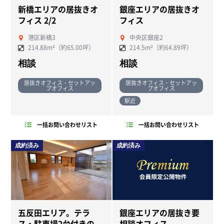
新橋エリアの居抜きオ
銀座エリアの居抜きオ
フィス 2/2
フィス
港区新橋3
中央区銀座2
214.88m²（約65.00坪）
214.5m²（約64.89坪）
相談
相談
居抜きオフィス・セットアッ
居抜きオフィス・セットアッ
プオフィス
プオフィス
駅近
一括お問い合わせリスト
一括お問い合わせリスト
成約済み
成約済み
五反田エリア。テラ
銀座エリアの居抜き要
ス・駐車場2台付きの
相談オフィス