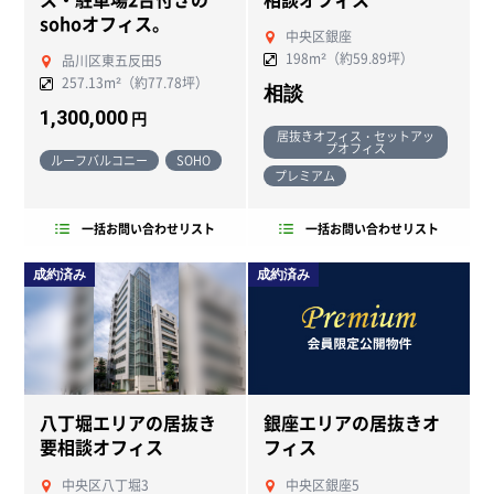
sohoオフィス。
中央区銀座
198m²（約59.89坪）
品川区東五反田5
257.13m²（約77.78坪）
相談
1,300,000
円
居抜きオフィス・セットアッ
プオフィス
ルーフバルコニー
SOHO
プレミアム
一括お問い合わせリスト
一括お問い合わせリスト
成約済み
成約済み
八丁堀エリアの居抜き
銀座エリアの居抜きオ
要相談オフィス
フィス
中央区八丁堀3
中央区銀座5