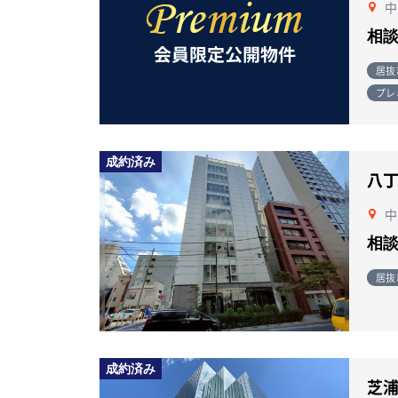
中
相
居抜
プレ
成約済み
八
中
相
居抜
成約済み
芝