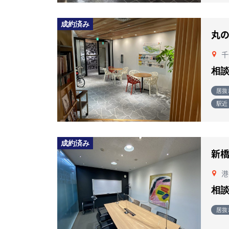
成約済み
丸
千
相
居抜
駅近
成約済み
新
港
相
居抜