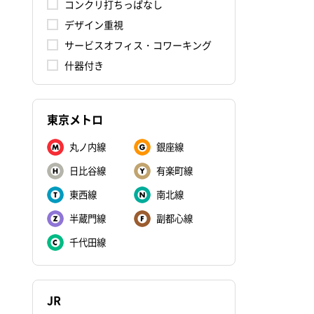
コンクリ打ちっぱなし
デザイン重視
サービスオフィス・コワーキング
什器付き
東京メトロ
丸ノ内線
銀座線
日比谷線
有楽町線
東西線
南北線
半蔵門線
副都心線
千代田線
JR