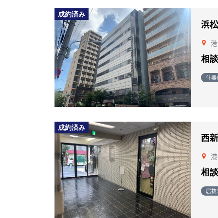
成約済み
浜
港
相
什器
成約済み
西
港
相
居抜