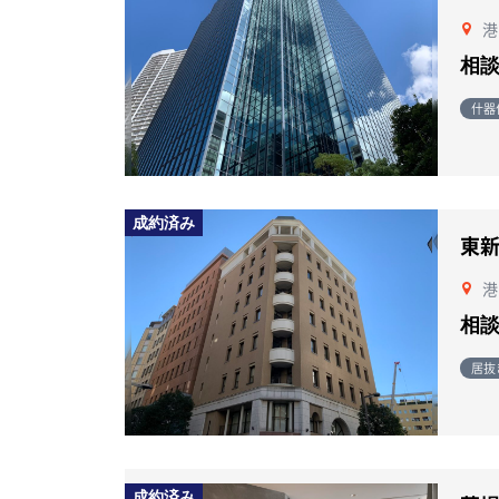
港
相
什器
成約済み
東
港
相
居抜
成約済み