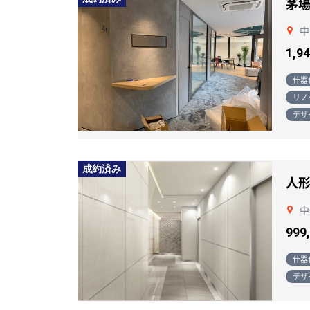
茅
中
1,9
什器
リノ
デザ
成約済み
人
中
999
什器
デザ