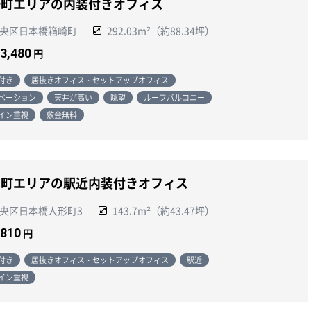
場町エリアの内装付きオフィス
央区日本橋箱崎町
292.03m²（約88.34坪）
43,480
円
付き
居抜きオフィス・セットアップオフィス
ベーション
天井が高い
眺望
ルーフバルコニー
イン重視
敷金無料
形町エリアの駅近内装付きオフィス
央区日本橋人形町3
143.7m²（約43.47坪）
,810
円
付き
居抜きオフィス・セットアップオフィス
駅近
イン重視